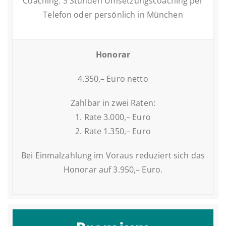
Coaching: 3 Stunden Um­set­zungs­coa­ching per
Telefon oder per­sön­lich in München
Honorar
4.350,– Euro netto
Zahlbar in zwei Raten:
1. Rate 3.000,– Euro
2. Rate 1.350,– Euro
Bei Ein­mal­zah­lung im Voraus re­du­ziert sich das
Honorar auf 3.950,– Euro.