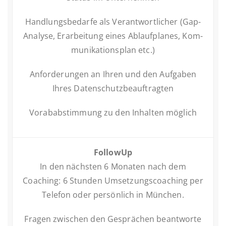
Hand­lungs­be­dar­fe als Ver­ant­wort­li­cher (Gap-
Analyse, Er­ar­bei­tung eines Ab­lauf­pla­nes, Kom­
mu­ni­ka­ti­ons­plan etc.)
An­for­de­run­gen an Ihren und den Auf­ga­ben
Ihres Datenschutzbeauftragten
Vor­ab­ab­stim­mung zu den In­hal­ten möglich
Fol­lo­wUp
In den nächs­ten 6 Monaten nach dem
Coaching: 6 Stunden Um­set­zungs­coa­ching per
Telefon oder per­sön­lich in München.
Fragen zwi­schen den Ge­sprä­chen be­ant­wor­te