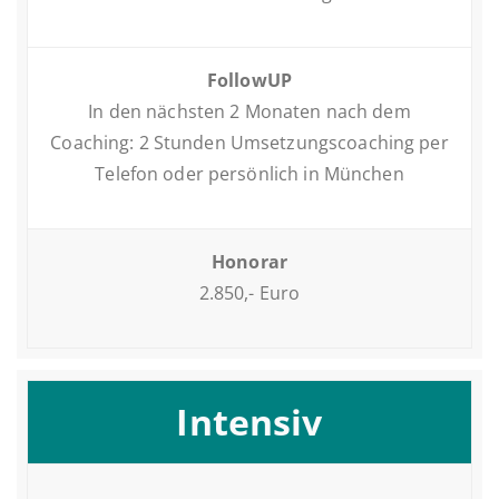
FollowUP
In den nächs­ten 2 Monaten nach dem
Coaching: 2 Stunden Um­set­zungs­coa­ching per
Telefon oder per­sön­lich in München
Honorar
2.850,- Euro
In­ten­siv