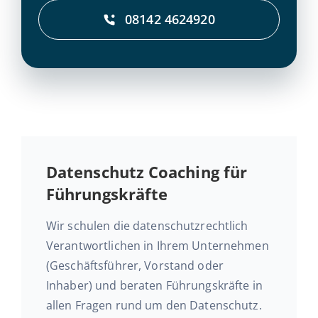
08142 4624920
Daten­schutz Coaching für
Führungskräfte
Wir schulen die da­ten­schutz­recht­lich
Ver­ant­wort­li­chen in Ihrem Un­ter­neh­men
(Ge­schäfts­füh­rer, Vor­stand oder
Inhaber) und beraten Füh­rungs­kräf­te in
allen Fragen rund um den Datenschutz.