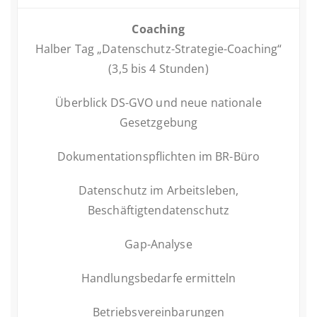
Coaching
Halber Tag „Daten­schutz-Stra­te­gie-Coaching“
(3,5 bis 4 Stunden)
Über­blick DS-GVO und neue na­tio­na­le
Gesetzgebung
Do­ku­men­ta­ti­ons­pflich­ten im BR-Büro
Daten­schutz im Ar­beits­le­ben,
Beschäftigtendatenschutz
Gap-Analyse
Hand­lungs­be­dar­fe ermitteln
Be­triebs­ver­ein­ba­run­gen