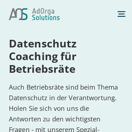
Zum
Inhalt
Tog
springen
Nav
Daten­schutz
Daten­schutz
Coaching für
Management­beratung
Betriebsräte
Künst­li­che Intelligenz
Auch Betriebsräte sind beim Thema
Datenschutz in der Verantwortung.
Com­pli­ance
Holen Sie sich von uns die
Antworten zu den wichtigsten
Über uns
Fragen - mit unserem Spezial-