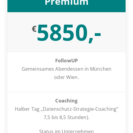
Premium
5850,-
€
FollowUP
Ge­mein­sa­mes Abend­essen in München
oder Wien.
Coaching
Halber Tag „Daten­schutz-Stra­te­gie-Coaching“
7,5 bis 8,5 Stunden).
Status im Unternehmen