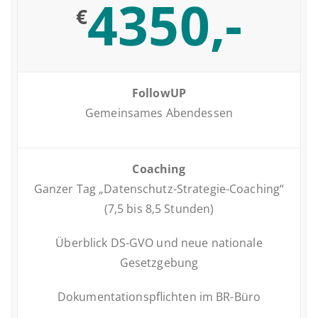
4350,-
€
FollowUP
Ge­mein­sa­mes Abendessen
Coaching
Ganzer Tag „Daten­schutz-Stra­te­gie-Coaching“
(7,5 bis 8,5 Stunden)
Über­blick DS-GVO und neue na­tio­na­le
Gesetzgebung
Do­ku­men­ta­ti­ons­pflich­ten im BR-Büro