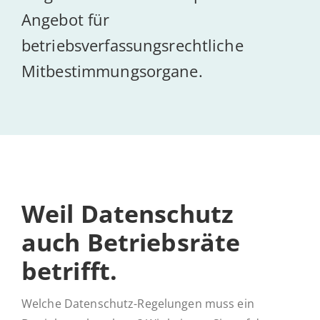
Angebot für
Ak­tu­el­les
betriebsverfassungsrechtliche
Mitbestimmungsorgane.
Kontakt
Weil Daten­schutz
auch Be­triebs­rä­te
betrifft.
Welche Datenschutz-Regelungen muss ein