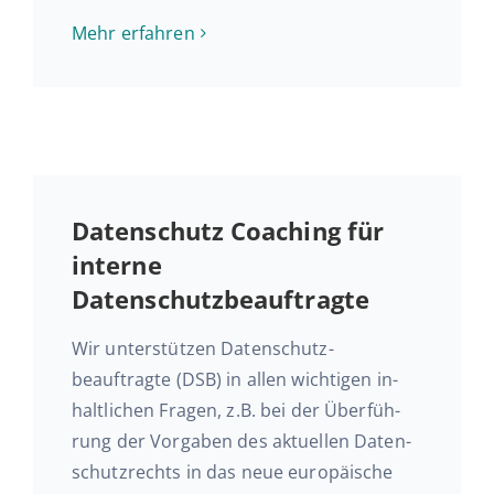
Mehr er­fah­ren
Daten­schutz Coaching für
interne
Datenschutzbeauftragte
Wir un­ter­stüt­zen Datenschutz­
beauftragte (DSB) in allen wich­ti­gen in­
halt­li­chen Fragen, z.B. bei der Über­füh­
rung der Vor­ga­ben des ak­tu­el­len Da­ten­
schutz­rechts in das neue eu­ro­päi­sche