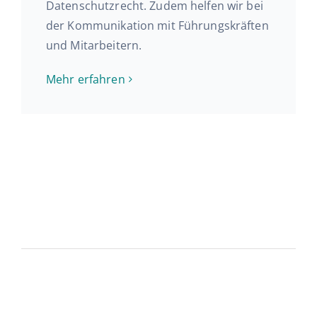
Da­ten­schutz­recht. Zudem helfen wir bei
der Kom­mu­ni­ka­ti­on mit Füh­rungs­kräf­ten
und Mitarbeitern.
Mehr er­fah­ren