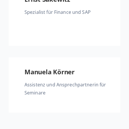
Spe­zia­list für Finance
und SAP
Manuela Körner
As­sis­tenz und An­sprech­part­ne­rin
für
Se­mi­na­re