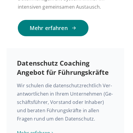
intensiven gemeinsamen Austausch.
Mehr er­fah­ren
Daten­schutz Coaching
Angebot für Führungskräfte
Wir schulen die da­ten­schutz­recht­lich Ver­
ant­wort­li­chen in Ihrem Un­ter­neh­men (Ge­
schäfts­füh­rer, Vor­stand oder Inhaber)
und beraten Füh­rungs­kräf­te in allen
Fragen rund um den Datenschutz.
Mehr er­fah­ren