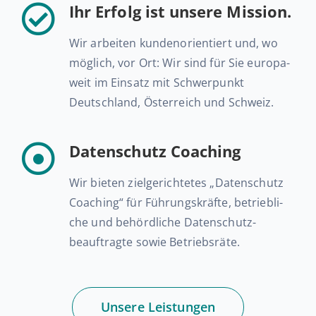
Ihr Erfolg ist unsere Mission.
Wir ar­bei­ten kun­den­ori­en­tiert und, wo
möglich, vor Ort: Wir sind für Sie eu­ro­pa­
weit im Einsatz mit Schwer­punkt
Deutsch­land, Ös­ter­reich und Schweiz.
Daten­schutz Coaching
Wir bieten ziel­ge­rich­te­tes „Daten­schutz
Coaching“ für Füh­rungs­kräf­te, be­trieb­li­
che und be­hörd­li­che Datenschutz­
beauftragte sowie Betriebsräte.
Unsere Leis­tun­gen