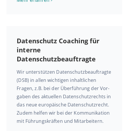
Daten­schutz Coaching für
interne
Datenschutzbeauftragte
Wir un­ter­stüt­zen Datenschutz­beauftragte
(DSB) in allen wich­ti­gen in­halt­li­chen
Fragen, z.B. bei der Über­füh­rung der Vor­
ga­ben des ak­tu­el­len Da­ten­schutz­rechts in
das neue eu­ro­päi­sche Da­ten­schutz­recht.
Zudem helfen wir bei der Kom­mu­ni­ka­ti­on
mit Füh­rungs­kräf­ten und Mitarbeitern.