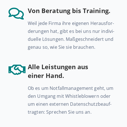
Von Be­ra­tung bis Training.
Weil jede Firma ihre eigenen Her­aus­for­
de­run­gen hat, gibt es bei uns nur in­di­vi­
du­el­le Lö­sun­gen. Maß­ge­schnei­dert und
genau so, wie Sie sie brauchen.
Alle Leis­tun­gen aus
einer Hand.
Ob es um Not­fall­ma­nage­ment geht, um
den Umgang mit Whist­le­b­lo­wern oder
um einen ex­ter­nen Da­ten­schutz­be­auf­
trag­ten: Spre­chen Sie uns an.