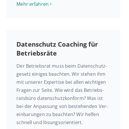
Mehr er­fah­ren
Daten­schutz Coaching für
Betriebsräte
Der Be­triebs­rat muss beim Da­ten­schutz­
ge­setz einiges be­ach­ten. Wir stehen ihm
mit unserer Ex­per­ti­se bei allen wich­ti­gen
Fragen zur Seite. Wie wird das Be­triebs­
rats­bü­ro da­ten­schutz­kon­form? Was ist
bei der An­pas­sung von be­stehen­den Ver­
ein­ba­run­gen zu be­ach­ten? Wir helfen
schnell und lösungsorientiert.