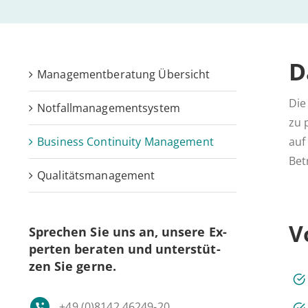
D
Management­beratung Übersicht
Die
Not­fall­ma­nage­ment­sys­tem
zu 
Busi­ness Con­ti­nui­ty Management
auf
Bet
Qualitäts­management
V
Spre­chen Sie uns an, unsere Ex­
per­ten beraten und un­ter­stüt­
zen Sie gerne.
+49 (0)8142 46249-20