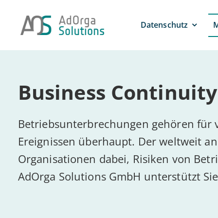
Zum
Inhalt
Daten­schutz
M
springen
Busi­ness Con­ti­nui
Betriebsunterbrechungen gehören für
Ereignissen überhaupt. Der weltweit a
Organisationen dabei, Risiken von Betr
AdOrga Solutions GmbH unterstützt Sie 