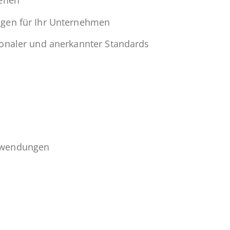
­hun­gen für Ihr Unternehmen
tio­na­ler und an­er­kann­ter Standards
 Anwendungen