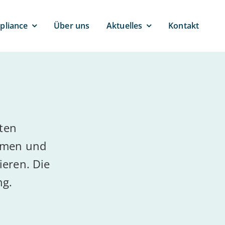
pli­ance
Über uns
Ak­tu­el­les
Kontakt
ten
irmen und
ieren. Die
ng.