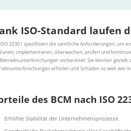
ank ISO-Stan­dard laufen di
 ISO 22301 spezifiziert die sämtliche Anforderungen, um
planen, implementieren, überwachen, prüfen und kontinui
 Betriebsunterbrechungen vorbereitet: Sie können gezielt au
riebsunterbrechungen erholen und Schäden so weit wie mö
or­tei­le des BCM nach ISO 22
Erhöhte Sta­bi­li­tät der Unternehmensprozesse
Ganz­heit­li­che Ri­si­ko­be­trach­tung aller Geschäftse