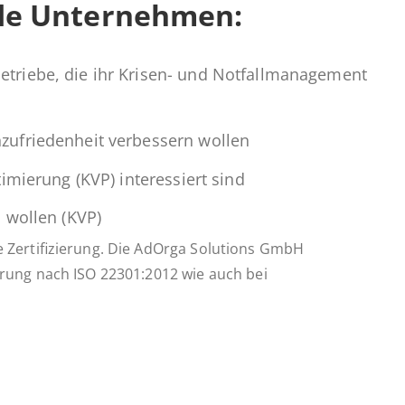
n­de Unternehmen:
Be­trie­be, die ihr Krisen- und Not­fall­ma­nage­ment
zu­frie­den­heit ver­bes­sern wollen
­ti­mie­rung (KVP) in­ter­es­siert sind
rn wollen (KVP)
he Zertifizierung. Die AdOrga Solutions GmbH
ierung nach ISO 22301:2012 wie auch bei