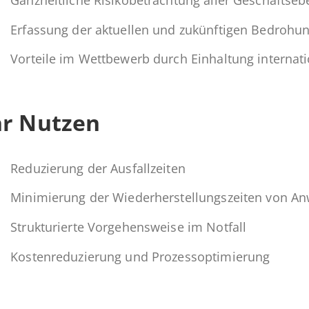
Er­fas­sung der ak­tu­el­len und zu­künf­ti­gen Be­dro
Vor­tei­le im Wett­be­werb durch Ein­hal­tung in­ter­na­
hr Nutzen
Re­du­zie­rung der Ausfallzeiten
Mi­ni­mie­rung der Wie­der­her­stel­lungs­zei­ten von
Struk­tu­rier­te Vor­ge­hens­wei­se im Notfall
Kos­ten­re­du­zie­rung und Prozessoptimierung