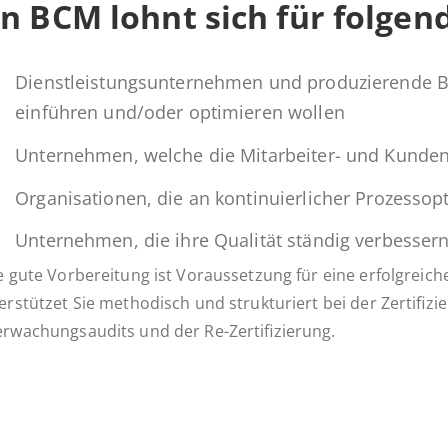
in BCM lohnt sich für fol­ge
Dienst­leis­tungs­un­ter­neh­men und pro­du­zie­ren­de 
ein­füh­ren und/oder op­ti­mie­ren wollen
Un­ter­neh­men, welche die Mit­ar­bei­ter- und Kun­den­
Or­ga­ni­sa­tio­nen, die an kon­ti­nu­ier­li­cher Pro­zess­op
Un­ter­neh­men, die ihre Qua­li­tät ständig ver­bes­se
e gute Vorbereitung ist Voraussetzung für eine erfolgreic
erstützet Sie methodisch und strukturiert bei der Zertifiz
rwachungsaudits und der Re-Zertifizierung.