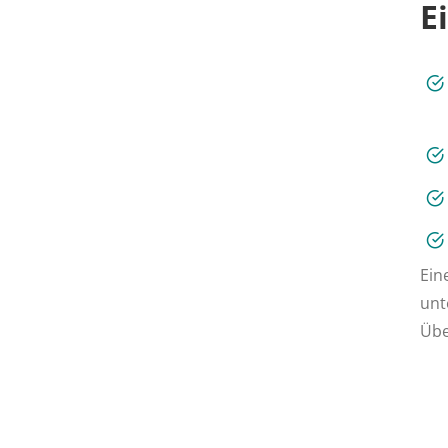
E
Ein
unt
Übe