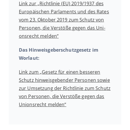
Link zur „Richt­li­nie (EU) 2019/1937 des
Eu­ro­päi­schen Par­la­ments und des Rates
vom 23. Oktober 2019 zum Schutz von
Per­so­nen, die Ver­stö­ße gegen das Uni­
ons­recht melden“
Das Hin­weis­ge­ber­schutz­ge­setz im
Worlaut:
Link zum „Gesetz für einen bes­se­ren
Schutz hin­weis­ge­ben­der Per­so­nen sowie
zur Um­set­zung der Richt­li­nie zum Schutz
von Per­so­nen, die Ver­stö­ße gegen das
Uni­ons­recht melden“