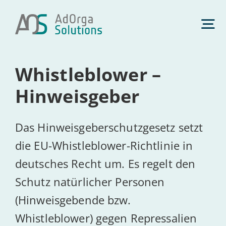
Zum
Inhalt
Tog
springen
Nav
Whist­le­b­lower –
Daten­schutz
Hinweisgeber
Management­beratung
Das Hinweisgeberschutzgesetz setzt
die EU-Whistleblower-Richtlinie in
Künst­li­che Intelligenz
deutsches Recht um. Es regelt den
Schutz natürlicher Personen
Com­pli­ance
(Hinweisgebende bzw.
Whistleblower) gegen Repressalien
Über uns