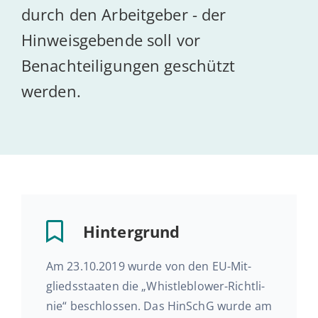
durch den Arbeitgeber - der
Hinweisgebende soll vor
Ak­tu­el­les
Benachteiligungen geschützt
werden.
Kontakt
Hin­ter­grund
Am 23.10.2019 wurde von den EU-Mit­
glieds­staa­ten die „Whist­le­b­lower-Richt­li­
nie“ be­schlos­sen. Das HinSchG wurde am