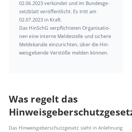
02.06.2023 ver­kün­det und im Bun­des­ge­
setz­blatt ver­öf­fent­licht. Es tritt am
02.07.2023 in Kraft.
Das HinSchG ver­pflich­te­ten Or­ga­ni­sa­tio­
nen eine interne Mel­de­stel­le und sichere
Mel­de­ka­nä­le ein­zu­rich­ten, über die Hin­
weis­ge­ben­de Ver­stö­ße melden können.
Was regelt das
Hinweisgeberschutzgeset
Das Hinweisgeberschutzgesetz sieht in Anlehnung