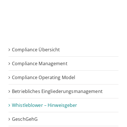
Com­pli­ance Übersicht
Com­pli­ance Management
Com­pli­ance Ope­ra­ting Model
Be­trieb­li­ches Eingliederungsmanagement
Whist­le­b­lower – Hinweisgeber
GeschGehG