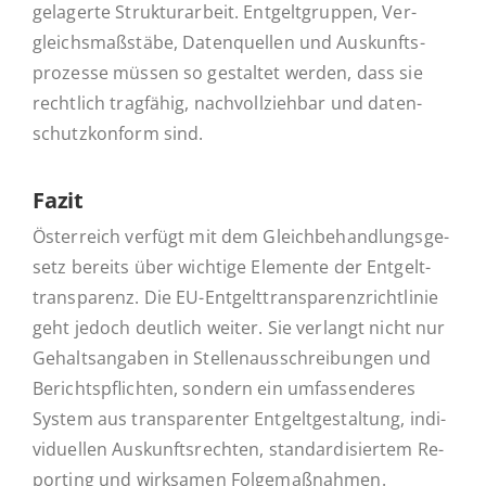
ge­la­ger­te Struk­tur­ar­beit. Ent­gelt­grup­pen, Ver­
gleichs­maß­stä­be, Da­ten­quel­len und Aus­kunfts­
pro­zes­se müssen so ge­stal­tet werden, dass sie
recht­lich trag­fä­hig, nach­voll­zieh­bar und da­ten­
schutz­kon­form sind.
Fazit
Ös­ter­reich verfügt mit dem Gleich­be­hand­lungs­ge­
setz bereits über wich­ti­ge Ele­men­te der Ent­gelt­
trans­pa­renz. Die EU-En­t­­gel­t­­tran­s­­pa­­ren­z­rich­t­­li­­nie
geht jedoch deut­lich weiter. Sie ver­langt nicht nur
Ge­halts­an­ga­ben in Stel­len­aus­schrei­bun­gen und
Be­richts­pflich­ten, sondern ein um­fas­sen­de­res
System aus trans­pa­ren­ter Ent­gelt­ge­stal­tung, in­di­
vi­du­el­len Aus­kunfts­rech­ten, stan­dar­di­sier­tem Re­
port­ing und wirk­sa­men Folgemaßnahmen.