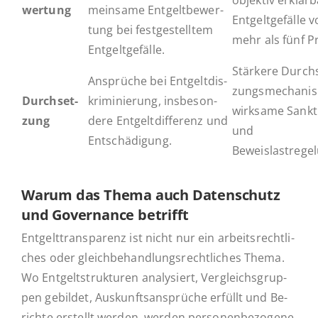
ob­jek­tiv er­klär
wer­tung
mein­sa­me Ent­gelt­be­wer­
Ent­gelt­ge­fäl­le 
tung bei fest­ge­stell­tem
mehr als fünf P
Entgeltgefälle.
Stär­ke­re Durch­
An­sprü­che bei Ent­gelt­dis­
zungs­me­cha­nis
Durch­set­
kri­mi­nie­rung, ins­be­son­
wirk­sa­me Sank­t
zung
de­re Ent­gelt­dif­fe­renz und
und
Entschädigung.
Beweislastrege
Warum das Thema auch Daten­schutz
und Go­ver­nan­ce betrifft
Ent­gelt­trans­pa­renz ist nicht nur ein ar­beits­recht­li­
ches oder gleich­be­hand­lungs­recht­li­ches Thema.
Wo Ent­gelt­struk­tu­ren ana­ly­siert, Ver­gleichs­grup­
pen ge­bil­det, Aus­kunfts­an­sprü­che erfüllt und Be­
rich­te er­stellt werden, werden per­so­nen­be­zo­ge­ne