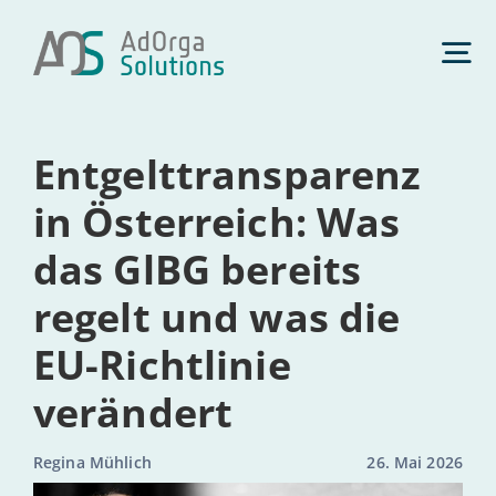
Zum
Inhalt
Tog
springen
Nav
Daten­schutz
Ent­gelt­trans­pa­renz
in Ös­ter­reich: Was
Management­beratung
das GlBG bereits
regelt und was die
Künst­li­che Intelligenz
EU-Rich­t­­li­­nie
Com­pli­ance
verändert
Regina Mühlich
26. Mai 2026
Über uns