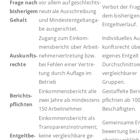
Frage nach
vor allem auf ge­schlechts­
Verbot der Fra
bisherigem
neu­tra­le Aus­schrei­bung
dem bis­he­ri­gen
Gehalt
und Min­dest­ent­gelt­anga­
Entgeltverlauf.
be ausgerichtet.
Zugang zum Ein­kom­
In­di­vi­du­el­les A
mens­be­richt über Ar­beit­
kunfts­recht üb
Aus­kunfts­
neh­mer­ver­tre­tung bzw.
eigenes Entgelt
rech­te
bei Fehlen einer Ver­tre­
Durch­schnitts­en
tung durch Auflage im
ver­gleich­ba­rer
Betrieb
Gruppen.
Ein­kom­mens­be­richt alle
Ge­staf­fel­te Be­r
Be­richts­
zwei Jahre ab min­des­tens
pflich­ten ab 10
pflich­ten
150 Arbeitnehmer.
Beschäftigten.
Ein­kom­mens­be­richt als
Ge­mein­sa­me En
Trans­pa­renz­in­stru­ment;
be­wer­tung bei 
Ent­gelt­be­
keine ver­gleich­ba­re ge­