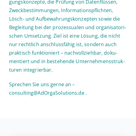
gungs­kon­zep­te, die Prüfung von Da­ten­flüs­sen,
Zweck­be­stim­mun­gen, In­for­ma­ti­ons­pflich­ten,
Lösch- und Auf­be­wah­rungs­kon­zep­ten sowie die
Be­glei­tung bei der pro­zes­sua­len und or­ga­ni­sa­to­ri­
schen Um­set­zung. Ziel ist eine Lösung, die nicht
nur recht­lich an­schluss­fä­hig ist, sondern auch
prak­tisch funk­tio­niert – nach­voll­zieh­bar, do­ku­
men­tiert und in be­stehen­de Un­ter­neh­mens­struk­
tu­ren integrierbar.
Spre­chen Sie uns gerne an –
consulting@AdOrgaSolutions.de
.