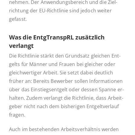
neh­men. Der An­wen­dungs­be­reich und die Ziel­
rich­tung der EU-Rich­t­­li­­nie sind jedoch weiter
gefasst.
Was die Entg­Tran­spRL zu­sätz­lich
verlangt
Die Richt­li­nie stärkt den Grund­satz glei­chen Ent­
gelts für Männer und Frauen bei glei­cher oder
gleich­wer­ti­ger Arbeit. Sie setzt dabei deut­lich
früher an: Bereits Be­wer­ber sollen In­for­ma­tio­nen
über das Ein­stiegs­ent­gelt oder dessen Spanne er­
hal­ten. Zudem ver­langt die Richt­li­nie, dass Ar­beit­
ge­ber nicht nach dem bis­he­ri­gen Ent­gelt­ver­lauf
fragen.
Auch im be­stehen­den Ar­beits­ver­hält­nis werden