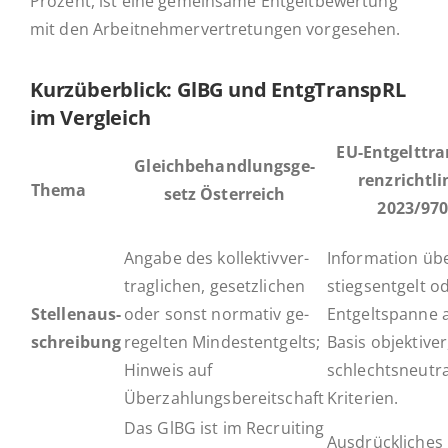
Prozent, ist eine ge­mein­sa­me Ent­gelt­be­wer­tung
mit den Ar­beit­neh­mer­ver­tre­tun­gen vorgesehen.
Kurz­über­blick: GlBG und Entg­Tran­spRL
im Vergleich
EU-En­t­­gel­t­­tran
Gleich­be­hand­lungs­ge­
ren­z­rich­t­­li­
Thema
setz Österreich
2023/97
Angabe des kol­lek­tiv­ver­
In­for­ma­ti­on üb
trag­li­chen, ge­setz­li­chen
stiegs­ent­gelt o
Stel­len­aus­
oder sonst nor­ma­tiv ge­
Ent­geltspan­ne 
schrei­bung
re­gel­ten Min­dest­ent­gelts;
Basis ob­jek­ti­ver
Hinweis auf
schlechts­neu­tra
Überzahlungsbereitschaft
Kriterien.
Das GlBG ist im Re­crui­ting
Aus­drück­li­ches