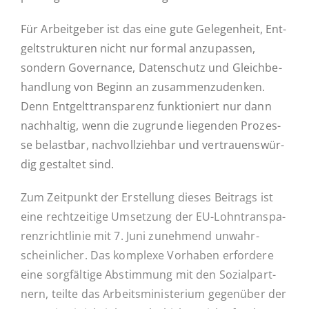
Für Ar­beit­ge­ber ist das eine gute Ge­le­gen­heit, Ent­
gelt­struk­tu­ren nicht nur formal an­zu­pas­sen,
sondern Go­ver­nan­ce, Daten­schutz und Gleich­be­
hand­lung von Beginn an zu­sam­men­zu­den­ken.
Denn Ent­gelt­trans­pa­renz funk­tio­niert nur dann
nach­hal­tig, wenn die zu­grun­de lie­gen­den Pro­zes­
se be­last­bar, nach­voll­zieh­bar und ver­trau­ens­wür­
dig ge­stal­tet sind.
Zum Zeit­punkt der Er­stel­lung dieses Bei­trags ist
eine recht­zei­ti­ge Um­set­zung der EU-Lohn­­tran­s­­pa­­
ren­z­rich­t­­li­­nie mit 7. Juni zu­neh­mend un­wahr­
schein­li­cher. Das kom­ple­xe Vor­ha­ben er­for­de­re
eine sorg­fäl­ti­ge Ab­stim­mung mit den So­zi­al­part­
nern, teilte das Ar­beits­mi­nis­te­ri­um ge­gen­über der