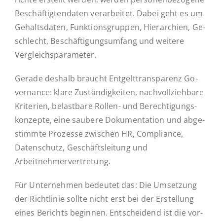
Be­schäf­tig­ten­da­ten ver­ar­bei­tet. Dabei geht es um
Ge­halts­da­ten, Funk­ti­ons­grup­pen, Hier­ar­chien, Ge­
schlecht, Be­schäf­ti­gungs­um­fang und weitere
Vergleichsparameter.
Gerade deshalb braucht Ent­gelt­trans­pa­renz Go­
ver­nan­ce: klare Zu­stän­dig­kei­ten, nach­voll­zieh­ba­re
Kri­te­ri­en, be­last­ba­re Rollen- und Be­rech­ti­gungs­
kon­zep­te, eine saubere Do­ku­men­ta­ti­on und ab­ge­
stimm­te Pro­zes­se zwi­schen HR, Com­pli­ance,
Daten­schutz, Ge­schäfts­lei­tung und
Arbeitnehmervertretung.
Für Un­ter­neh­men be­deu­tet das: Die Um­set­zung
der Richt­li­nie sollte nicht erst bei der Er­stel­lung
eines Be­richts be­gin­nen. Ent­schei­dend ist die vor­