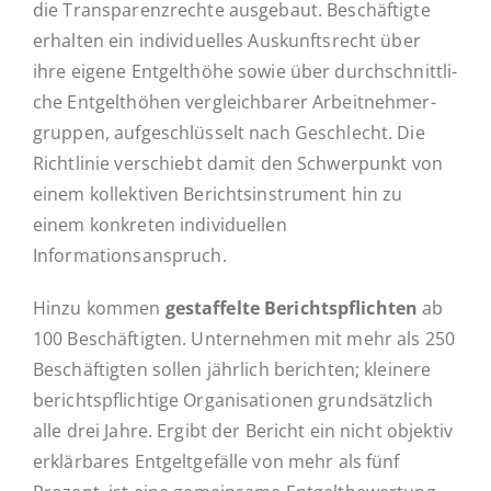
die Trans­pa­renz­rech­te aus­ge­baut. Be­schäf­tig­te
er­hal­ten ein in­di­vi­du­el­les Aus­kunfts­recht über
ihre eigene Ent­gelt­hö­he sowie über durch­schnitt­li­
che Ent­gelt­hö­hen ver­gleich­ba­rer Ar­beit­neh­mer­
grup­pen, auf­ge­schlüs­selt nach Ge­schlecht. Die
Richt­li­nie ver­schiebt damit den Schwer­punkt von
einem kol­lek­ti­ven Be­richts­in­stru­ment hin zu
einem kon­kre­ten in­di­vi­du­el­len
Informationsanspruch.
Hinzu kommen
ge­staf­fel­te Be­richts­pflich­ten
ab
100 Be­schäf­tig­ten. Un­ter­neh­men mit mehr als 250
Be­schäf­tig­ten sollen jähr­lich be­rich­ten; klei­ne­re
be­richts­pflich­ti­ge Or­ga­ni­sa­tio­nen grund­sätz­lich
alle drei Jahre. Ergibt der Bericht ein nicht ob­jek­tiv
er­klär­ba­res Ent­gelt­ge­fäl­le von mehr als fünf