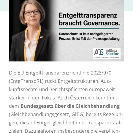
Ak­tu­el­les
Kontakt
Die EU-En­t­­gel­t­­tran­s­­pa­­ren­z­rich­t­­li­­nie 2023/970
(Entg­Tran­spRL) rückt Ent­gelt­struk­tu­ren, Aus­
kunfts­rech­te und Be­richts­pflich­ten eu­ro­pa­weit
stärker in den Fokus. Auch Ös­ter­reich kennt mit
dem
Bun­des­ge­setz über die Gleich­be­hand­lung
(Gleich­be­hand­lungs­ge­setz, GlBG) bereits Re­ge­lun­
gen, die auf Ent­gelt­gleich­heit und Trans­pa­renz ab­
zie­len. Dazu gehören ins­be­son­de­re die ver­pflich­