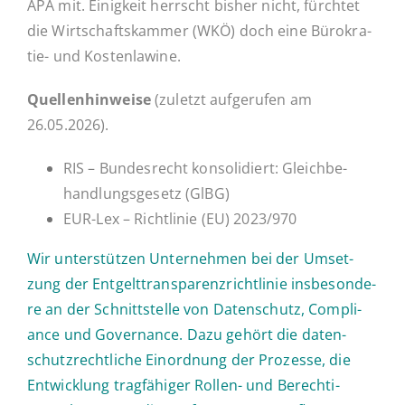
APA mit. Ei­nig­keit herrscht bisher nicht, fürch­tet
die Wirt­schafts­kam­mer (WKÖ) doch eine Bü­ro­­kra­­
tie- und Kostenlawine.
Quel­len­hin­wei­se
(zuletzt auf­ge­ru­fen am
26.05.2026).
RIS – Bun­des­recht kon­so­li­diert: Gleich­be­
hand­lungs­ge­setz (GlBG)
EUR-Lex – Richt­li­nie (EU) 2023/970
Wir un­ter­stüt­zen Un­ter­neh­men bei der Um­set­
zung der Ent­gelt­trans­pa­renz­richt­li­nie ins­be­son­de­
re an der Schnitt­stel­le von Daten­schutz, Com­pli­
ance und Go­ver­nan­ce. Dazu gehört die da­ten­
schutz­recht­li­che Ein­ord­nung der Pro­zes­se, die
Ent­wick­lung trag­fä­hi­ger Rollen- und Be­rech­ti­