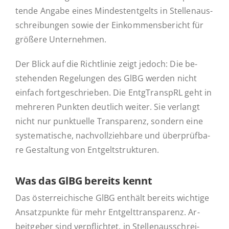
ten­de Angabe eines Min­dest­ent­gelts in Stel­len­aus­
schrei­bun­gen sowie der Ein­kom­mens­be­richt für
größere Unternehmen.
Der Blick auf die Richt­li­nie zeigt jedoch: Die be­
stehen­den Re­ge­lun­gen des GlBG werden nicht
einfach fort­ge­schrie­ben. Die Entg­Tran­spRL geht in
meh­re­ren Punkten deut­lich weiter. Sie ver­langt
nicht nur punk­tu­el­le Trans­pa­renz, sondern eine
sys­te­ma­ti­sche, nach­voll­zieh­ba­re und über­prüf­ba­
re Ge­stal­tung von Entgeltstrukturen.
Was das GlBG bereits kennt
Das ös­ter­rei­chi­sche GlBG enthält bereits wich­ti­ge
An­satz­punk­te für mehr Ent­gelt­trans­pa­renz. Ar­
beit­ge­ber sind ver­pflich­tet, in Stel­len­aus­schrei­