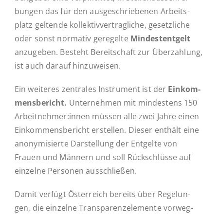
bun­gen das für den aus­ge­schrie­be­nen Ar­beits­
platz gel­ten­de kol­lek­tiv­ver­trag­li­che, ge­setz­li­che
oder sonst nor­ma­tiv ge­re­gel­te
Min­dest­ent­gelt
an­zu­ge­ben. Besteht Be­reit­schaft zur Über­zah­lung,
ist auch darauf hinzuweisen.
Ein wei­te­res zen­tra­les In­stru­ment ist der
Ein­kom­
mens­be­richt.
Un­ter­neh­men mit min­des­tens 150
Arbeitnehmer:innen müssen alle zwei Jahre einen
Ein­kom­mens­be­richt er­stel­len. Dieser enthält eine
an­ony­mi­sier­te Dar­stel­lung der Ent­gel­te von
Frauen und Männern und soll Rück­schlüs­se auf
ein­zel­ne Per­so­nen ausschließen.
Damit verfügt Ös­ter­reich bereits über Re­ge­lun­
gen, die ein­zel­ne Trans­pa­ren­z­ele­men­te vor­weg­