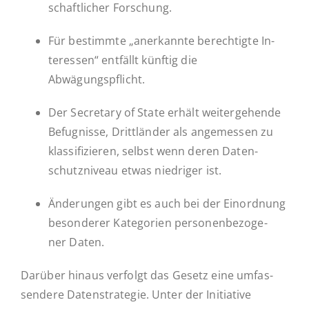
schaft­li­cher Forschung.
Für be­stimm­te „an­er­kann­te be­rech­tig­te In­
ter­es­sen“ ent­fällt künftig die
Abwägungspflicht.
Der Se­cre­ta­ry of State erhält wei­ter­ge­hen­de
Be­fug­nis­se, Dritt­län­der als an­ge­mes­sen zu
klas­si­fi­zie­ren, selbst wenn deren Da­ten­
schutz­ni­veau etwas nied­ri­ger ist.
Än­de­run­gen gibt es auch bei der Ein­ord­nung
be­son­de­rer Ka­te­go­rien per­so­nen­be­zo­ge­
ner Daten.
Darüber hinaus ver­folgt das Gesetz eine um­fas­
sen­de­re Da­ten­stra­te­gie. Unter der In­itia­ti­ve