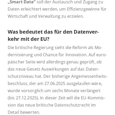
„Smart Data“
soll der Aus­tausch und Zugang zu
Daten er­leich­tert werden, um Ef­fi­zi­enz­ge­win­ne für
Wirt­schaft und Ver­wal­tung zu erzielen.
Was be­deu­tet das für den Da­ten­ver­
kehr mit der EU?
Die bri­ti­sche Re­gie­rung sieht die Reform als Mo­
der­ni­sie­rung und Chance für In­no­va­ti­on. Auf eu­ro­
päi­scher Seite wird al­ler­dings genau geprüft, ob
das neue Gesetz Aus­wir­kun­gen auf das Da­ten­
schutz­ni­veau hat. Der bis­he­ri­ge An­ge­mes­sen­heits­
be­schluss, der am 27.06.2025 aus­ge­lau­fen wäre,
wurde vor­sorg­lich um sechs Monate ver­län­gert
(bis 27.12.2025). In dieser Zeit will die EU-Kom­­mis­­
si­on das neue bri­ti­sche Da­ten­schutz­recht im
Detail bewerten.