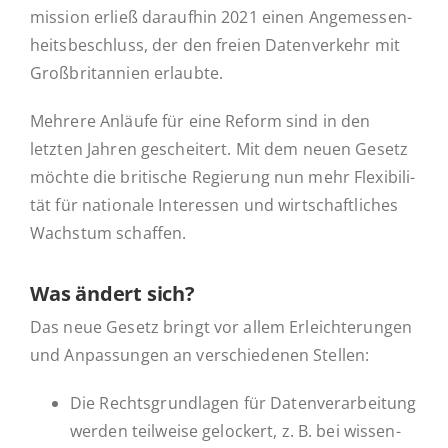
mis­si­on erließ dar­auf­hin 2021 einen An­ge­mes­sen­
heits­be­schluss, der den freien Da­ten­ver­kehr mit
Groß­bri­tan­ni­en erlaubte.
Mehrere Anläufe für eine Reform sind in den
letzten Jahren ge­schei­tert. Mit dem neuen Gesetz
möchte die bri­ti­sche Re­gie­rung nun mehr Fle­xi­bi­li­
tät für na­tio­na­le In­ter­es­sen und wirt­schaft­li­ches
Wachs­tum schaffen.
Was ändert sich?
Das neue Gesetz bringt vor allem Er­leich­te­run­gen
und An­pas­sun­gen an ver­schie­de­nen Stellen:
Die Rechts­grund­la­gen für Da­ten­ver­ar­bei­tung
werden teil­wei­se ge­lo­ckert, z. B. bei wis­sen­