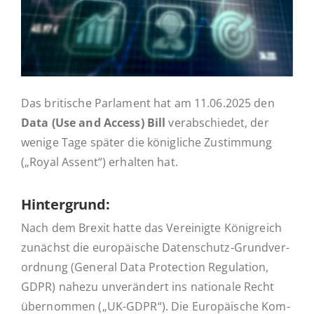
Ak­tu­el­les
Kontakt
Das bri­ti­sche Par­la­ment hat am 11.06.2025 den
Data (Use and Access) Bill
ver­ab­schie­det, der
wenige Tage später die kö­nig­li­che Zu­stim­mung
(„Royal Assent“) er­hal­ten hat.
Hin­ter­grund:
Nach dem Brexit hatte das Ver­ei­nig­te Kö­nig­reich
zu­nächst die eu­ro­päi­sche Da­ten­­­schutz-Grun­d­­ver­­
or­d­­nung (General Data Pro­tec­tion Re­gu­la­ti­on,
GDPR) nahezu un­ver­än­dert ins na­tio­na­le Recht
über­nom­men („UK-GDPR“). Die Eu­ro­päi­sche Kom­