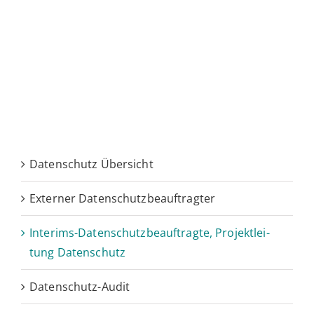
Daten­schutz Übersicht
Ex­ter­ner Datenschutzbeauftragter
In­­­te­rims-Da­ten­schut­z­­be­auf­trag­te, Pro­jekt­lei­
tung Datenschutz
Da­ten­­­schutz-Audit