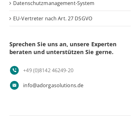
Da­­ten­­schut­z­­ma­­na­ge­­ment-System
EU-Ver­­­tre­­ter nach Art. 27 DSGVO
Spre­chen Sie uns an, unsere Ex­per­ten
beraten und un­ter­stüt­zen Sie gerne.
+49 (0)8142 46249-20
info@adorgasolutions.de