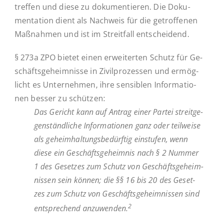
treffen und diese zu do­ku­men­tie­ren. Die Do­ku­
men­ta­ti­on dient als Nach­weis für die ge­trof­fe­nen
Maß­nah­men und ist im Streit­fall entscheidend.
§ 273a ZPO bietet einen er­wei­ter­ten Schutz für Ge­
schäfts­ge­heim­nis­se in Zi­vil­pro­zes­sen und er­mög­
licht es Un­ter­neh­men, ihre sen­si­blen In­for­ma­tio­
nen besser zu schützen:
Das Gericht kann auf Antrag einer Partei streit­ge­
gen­ständ­li­che In­for­ma­tio­nen ganz oder teil­wei­se
als ge­heim­hal­tungs­be­dürf­tig ein­stu­fen, wenn
diese ein Ge­schäfts­ge­heim­nis nach § 2 Nummer
1 des Ge­set­zes zum Schutz von Ge­schäfts­ge­heim­
nis­sen sein können; die §§ 16 bis 20 des Ge­set­
zes zum Schutz von Ge­schäfts­ge­heim­nis­sen sind
2
ent­spre­chend an­zu­wen­den.