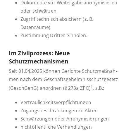
Do­ku­men­te vor Wei­ter­ga­be an­ony­mi­sie­ren
oder schwärzen.
Zugriff tech­nisch ab­si­chern (z. B.
Datenräume).
Zu­stim­mung Dritter einholen.
Im Zi­vil­pro­zess: Neue
Schutzmechanismen
Seit 01.04.2025 können Ge­rich­te Schutz­maß­nah­
men nach dem Ge­schäfts­ge­heim­nis­schutz­ge­setz
1
(GeschGehG) an­ord­nen (§ 273a ZPO)
, z.B.:
Ver­trau­lich­keits­ver­pflich­tun­gen
Zu­gangs­be­schrän­kun­gen zu Akten
Schwär­zun­gen oder Anonymisierungen
nicht­öf­fent­li­che Verhandlungen