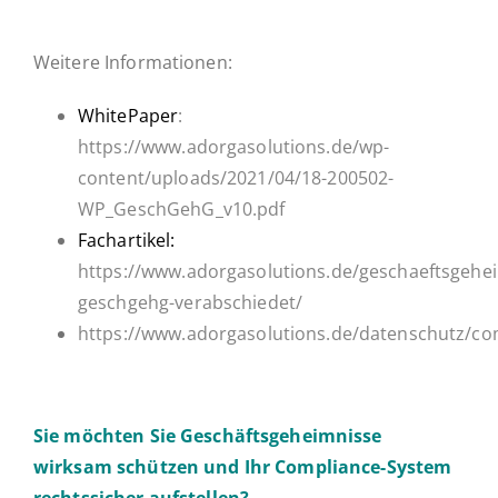
Weitere In­for­ma­tio­nen:
White­Pa­per
:
https://www.adorgasolutions.de/wp-
content/uploads/2021/04/18-200502-
WP_GeschGehG_v10.pdf
Fach­ar­ti­kel:
https://www.adorgasolutions.de/geschaeftsgehe
geschgehg-verabschiedet/
https://www.adorgasolutions.de/datenschutz/co
Sie möchten Sie Ge­schäfts­ge­heim­nis­se
wirksam schüt­zen und Ihr Com­­pli­­an­ce-System
rechts­si­cher auf­stel­len?