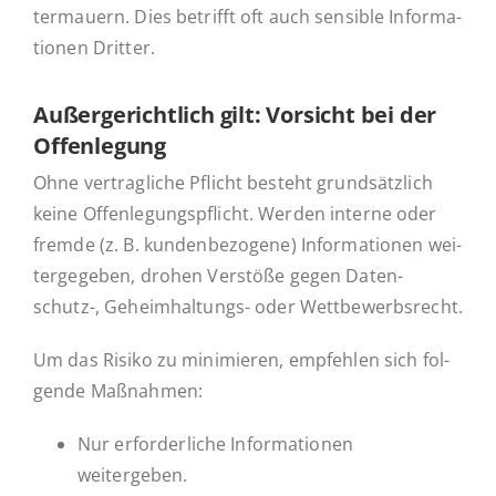
ter­mau­ern. Dies be­trifft oft auch sen­si­ble In­for­ma­
tio­nen Dritter.
Au­ßer­ge­richt­lich gilt: Vor­sicht bei der
Offenlegung
Ohne ver­trag­li­che Pflicht besteht grund­sätz­lich
keine Of­fen­le­gungs­pflicht. Werden interne oder
fremde (z. B. kun­den­be­zo­ge­ne) In­for­ma­tio­nen wei­
ter­ge­ge­ben, drohen Ver­stö­ße gegen Da­ten­­­
schutz-, Ge­heim­hal­­tungs- oder Wettbewerbsrecht.
Um das Risiko zu mi­ni­mie­ren, emp­feh­len sich fol­
gen­de Maßnahmen:
Nur er­for­der­li­che In­for­ma­tio­nen
weitergeben.