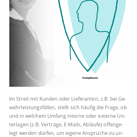
Ak­tu­el­les
Kontakt
Im Streit mit Kunden oder Lie­fe­ran­ten, z.B. bei Ge­
währ­leis­tungs­fäl­len, stellt sich häufig die Frage, ob
und in welchem Umfang interne oder externe Un­
ter­la­gen (z.B. Ver­trä­ge, E-Mails, Abläufe) of­fen­ge­
legt werden dürfen, um eigene An­sprü­che zu un­