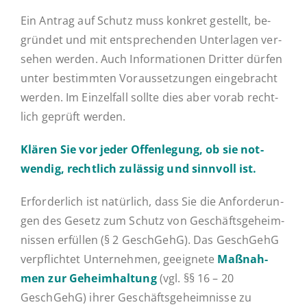
Ein Antrag auf Schutz muss konkret ge­stellt, be­
grün­det und mit ent­spre­chen­den Un­ter­la­gen ver­
se­hen werden. Auch In­for­ma­tio­nen Dritter dürfen
unter be­stimm­ten Vor­aus­set­zun­gen ein­ge­bracht
werden. Im Ein­zel­fall sollte dies aber vorab recht­
lich geprüft werden.
Klären Sie vor jeder Of­fen­le­gung, ob sie not­
wen­dig, recht­lich zu­läs­sig und sinn­voll ist.
Er­for­der­lich ist na­tür­lich, dass Sie die An­for­de­run­
gen des Gesetz zum Schutz von Ge­schäfts­ge­heim­
nis­sen er­fül­len (§ 2 GeschGehG). Das GeschGehG
ver­pflich­tet Un­ter­neh­men, ge­eig­ne­te
Maß­nah­
men zur Ge­heim­hal­tung
(vgl. §§ 16 – 20
GeschGehG) ihrer Ge­schäfts­ge­heim­nis­se zu