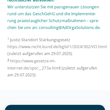
Wir un­ter­stüt­zen Sie mit pass­ge­nau­en Lö­sun­gen
rund um das GeschGehG und die Im­ple­men­tie­
rung pra­xis­taug­li­cher Schutz­maß­nah­men – spre­
chen Sie uns an:
consulting@AdOrgaSolutions.de
.
1
Justiz-Stan­d­ort Stär­kungs­ge­setz
https://www.recht.bund.de/bgbl/1/2024/302/VO.html
(zuletzt auf­ge­ru­fen am 29.07.2025)
2
https://www.gesetze-im-
internet.de/zpo/__273a.htm
l
(zuletzt auf­ge­ru­fen
am 29.07.2025)