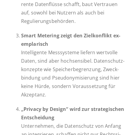
ren­te Da­ten­flüs­se schafft, baut Ver­trau­en
auf, sowohl bei Nutzern als auch bei
Regulierungsbehörden.
Smart Me­ter­ing zeigt den Ziel­kon­flikt ex­
em­pla­risch
In­tel­li­gen­te Mess­sys­te­me liefern wert­vol­le
Daten, sind aber hoch­sen­si­bel. Da­ten­schutz­
kon­zep­te wie Spei­cher­be­gren­zung, Zweck­
bin­dung und Pseud­ony­mi­sie­rung sind hier
keine Hürde, sondern Vor­aus­set­zung für
Akzeptanz.
„Privacy by Design“ wird zur stra­te­gi­schen
Ent­schei­dung
Un­ter­neh­men, die Daten­schutz von Anfang
an in­te­grie­ren, schaf­fen nicht nur Rechts­si­