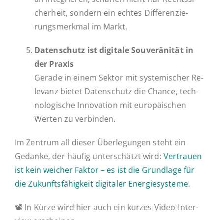
cher­heit, sondern ein echtes Dif­fe­ren­zie­
rungs­merk­mal im Markt.
Daten­schutz ist di­gi­ta­le Sou­ve­rä­ni­tät in
der Praxis
Gerade in einem Sektor mit sys­te­mi­scher Re­
le­vanz bietet Daten­schutz die Chance, tech­
no­lo­gi­sche In­no­va­ti­on mit eu­ro­päi­schen
Werten zu verbinden.
Im Zentrum all dieser Über­le­gun­gen steht ein
Gedanke, der häufig un­ter­schätzt wird:
Ver­trau­en
ist kein weicher Faktor – es ist die Grund­la­ge für
die Zu­kunfts­fä­hig­keit di­gi­ta­ler En­er­gie­sys­te­me
.
📽 In Kürze wird hier auch ein kurzes Video-In­­­ter­­