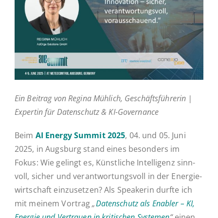
Ak­tu­el­les
Kontakt
Ein Beitrag von Regina Mühlich, Ge­schäfts­füh­re­rin |
Ex­per­tin für Daten­schutz & KI-Governance
Beim
AI Energy Summit 2025
, 04. und 05. Juni
2025, in Augs­burg stand eines be­son­ders im
Fokus: Wie gelingt es, Künst­li­che In­tel­li­genz sinn­
voll, sicher und ver­ant­wor­tungs­voll in der En­er­gie­
wirt­schaft ein­zu­set­zen? Als Spea­ke­rin durfte ich
mit meinem Vortrag
„
Daten­schutz als Enabler – KI,
Energie und Ver­trau­en in kri­ti­schen Sys­te­men
“
einen