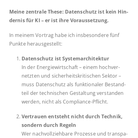
Meine zen­tra­le These: Daten­schutz ist kein Hin­
der­nis für KI – er ist ihre Voraussetzung.
In meinem Vortrag habe ich ins­be­son­de­re fünf
Punkte herausgestellt:
Daten­schutz ist Sys­tem­ar­chi­tek­tur
In der En­er­gie­wirt­schaft – einem hoch­ver­
netz­ten und si­cher­heits­kri­ti­schen Sektor –
muss Daten­schutz als funk­tio­na­ler Be­stand­
teil der tech­ni­schen Ge­stal­tung ver­stan­den
werden, nicht als Compliance-Pflicht.
Ver­trau­en ent­steht nicht durch Technik,
sondern durch Regeln
Wer nach­voll­zieh­ba­re Pro­zes­se und trans­pa­