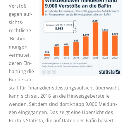
Verstoß
gegen auf­
sichts­
recht­li­che
Be­stim­
mun­gen
ver­mu­tet,
deren Ein­
hal­tung die
Bun­des­an­
stalt für Fi­nanz­dienst­leis­tungs­auf­sicht über­wacht,
kann sich seit 2016 an die Hin­weis­ge­ber­stel­le
wenden. Seitdem sind dort knapp 9.000 Mel­dun­
gen ein­ge­gan­gen. Das zeigt eine Über­sicht des
Portals Sta­tis­ta, die auf Daten der Bafin basiert.