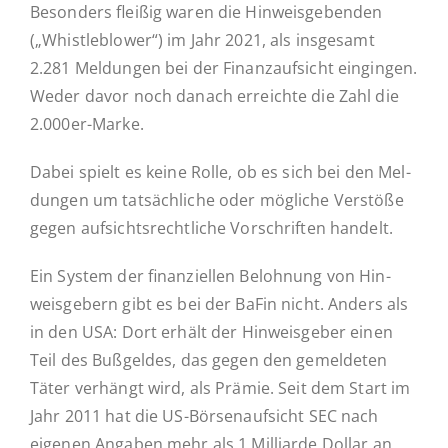
Be­son­ders fleißig waren die Hin­weis­ge­ben­den
(„Whist­le­b­lower“) im Jahr 2021, als ins­ge­samt
2.281 Mel­dun­gen bei der Fi­nanz­auf­sicht ein­gin­gen.
Weder davor noch danach er­reich­te die Zahl die
2.000er-Marke.
Dabei spielt es keine Rolle, ob es sich bei den Mel­
dun­gen um tat­säch­li­che oder mög­li­che Ver­stö­ße
gegen auf­sichts­recht­li­che Vor­schrif­ten handelt.
Ein System der fi­nan­zi­el­len Be­loh­nung von Hin­
weis­ge­bern gibt es bei der BaFin nicht. Anders als
in den USA: Dort erhält der Hin­weis­ge­ber einen
Teil des Buß­gel­des, das gegen den ge­mel­de­ten
Täter ver­hängt wird, als Prämie. Seit dem Start im
Jahr 2011 hat die US-Bör­­sen­auf­­sicht SEC nach
eigenen Angaben mehr als 1 Mil­li­ar­de Dollar an