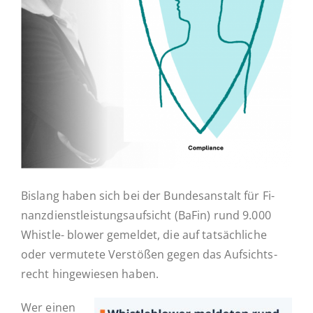
Ak­tu­el­les
Kontakt
Bislang haben sich bei der Bun­des­an­stalt für Fi­
nanz­dienst­leis­tungs­auf­sicht (BaFin) rund 9.000
Whistle- blower ge­mel­det, die auf tat­säch­li­che
oder ver­mu­te­te Ver­stö­ßen gegen das Auf­sichts­
recht hin­ge­wie­sen haben.
Wer einen