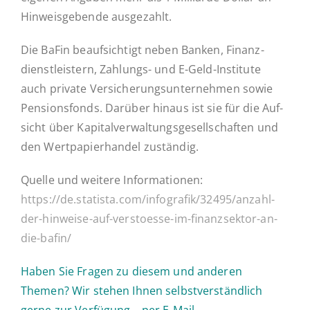
Hin­weis­ge­ben­de ausgezahlt.
Die BaFin be­auf­sich­tigt neben Banken, Fi­nanz­
dienst­leis­tern, Zah­­lungs- und E-Geld-In­­s­ti­­tu­­te
auch private Ver­si­che­rungs­un­ter­neh­men sowie
Pen­si­ons­fonds. Darüber hinaus ist sie für die Auf­
sicht über Ka­pi­tal­ver­wal­tungs­ge­sell­schaf­ten und
den Wert­pa­pier­han­del zuständig.
Quelle und weitere In­for­ma­tio­nen:
https://de.statista.com/infografik/32495/anzahl-
der-hinweise-auf-verstoesse-im-finanzsektor-an-
die-bafin/
Haben Sie Fragen zu diesem und anderen
Themen? Wir stehen Ihnen selbst­ver­ständ­lich
gerne zur Ver­fü­gung – per E-Mail