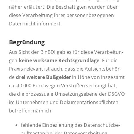
näher er­läu­tert. Die Be­schäf­tig­ten wurden über
diese Ver­ar­bei­tung ihrer per­so­nen­be­zo­ge­nen
Daten nicht informiert.
Be­grün­dung
Aus Sicht der BlnBDI gab es für diese Ver­ar­bei­tun­
gen
keine wirk­sa­me Rechts­grund­la­ge
. Für die
Praxis re­le­vant ist auch, dass die Auf­sichts­be­hör­
de
drei weitere Buß­gel­der
in Höhe von ins­ge­samt
ca. 40.000 Euro wegen Ver­stö­ßen ver­hängt hat,
die die pro­zes­sua­le Um­set­zungs­ebe­ne der DSGVO
im Un­ter­neh­men und Do­ku­men­ta­ti­ons­pflich­ten
be­tref­fen, nämlich
feh­len­de Ein­be­zie­hung des Da­ten­schutz­be­
auf­trag­ten bei der Datenverarbeitung,