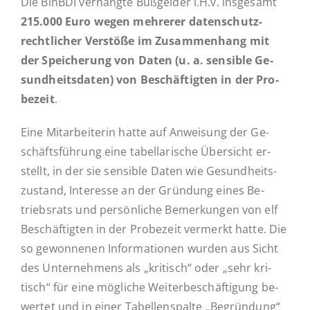
Die BlnBDI ver­häng­te Buß­gel­der i.H.v. ins­ge­samt
215.000 Euro wegen meh­re­rer da­ten­schutz­
recht­li­cher Ver­stö­ße im Zu­sam­men­hang mit
der Spei­che­rung von Daten (u. a. sen­si­ble Ge­
sund­heits­da­ten) von Be­schäf­tig­ten in der Pro­
be­zeit
.
Eine Mit­ar­bei­te­rin hatte auf An­wei­sung der Ge­
schäfts­füh­rung eine ta­bel­la­ri­sche Über­sicht er­
stellt, in der sie sen­si­ble Daten wie Ge­sund­heits­
zu­stand, In­ter­es­se an der Grün­dung eines Be­
triebs­rats und per­sön­li­che Be­mer­kun­gen von elf
Be­schäf­tig­ten in der Pro­be­zeit ver­merkt hatte. Die
so ge­won­ne­nen In­for­ma­tio­nen wurden aus Sicht
des Un­ter­neh­mens als „kri­tisch“ oder „sehr kri­
tisch“ für eine mög­li­che Wei­ter­be­schäf­ti­gung be­
wer­tet und in einer Ta­bel­len­spal­te „Be­grün­dung“