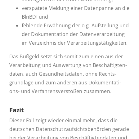
ver­spä­te­te Meldung einer Da­ten­pan­ne an die
BlnBDI und
feh­len­de Er­wäh­nung der o.g. Auf­stel­lung und
der Do­ku­men­ta­ti­on der Da­ten­ver­ar­bei­tung
im Ver­zeich­nis der Verarbeitungstätigkeiten.
Das Bußgeld setzt sich somit zum einen aus der
Ver­ar­bei­tung und Aus­wer­tung von Be­schäf­tig­ten­
da­ten, auch Ge­sund­heits­da­ten, ohne Rechts­
grund­la­ge und zum anderen aus Do­­ku­­men­­ta­­ti­
ons- und Ver­fah­rens­ver­stö­ßen zusammen.
Fazit
Dieser Fall zeigt wieder einmal mehr, dass die
deut­schen Da­ten­schutz­auf­sichts­be­hör­den gerade
bei der Ver­ar­bei­tung von Be­schäf­tig­ten­da­ten und