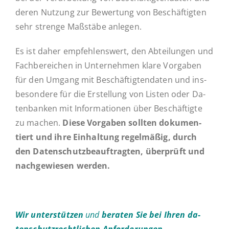
deren Nutzung zur Be­wer­tung von Be­schäf­tig­ten
sehr strenge Maß­stä­be anlegen.
Es ist daher emp­feh­lens­wert, den Ab­tei­lun­gen und
Fach­be­rei­chen in Un­ter­neh­men klare Vor­ga­ben
für den Umgang mit Be­schäf­tig­ten­da­ten und ins­
be­son­de­re für die Er­stel­lung von Listen oder Da­
ten­ban­ken mit In­for­ma­tio­nen über Be­schäf­tig­te
zu machen.
Diese Vor­ga­ben sollten do­ku­men­
tiert und ihre Ein­hal­tung re­gel­mä­ßig, durch
den Da­ten­schutz­be­auf­trag­ten, über­prüft und
nach­ge­wie­sen werden.
Wir un­ter­stüt­zen
und
beraten Sie bei Ihren da­
ten­schutz­recht­li­chen Anforderungen.