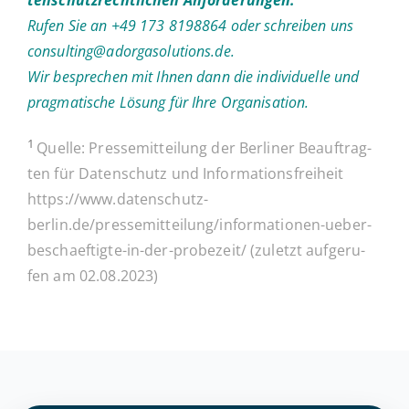
Rufen Sie an +49 173 8198864 oder schrei­ben uns
consulting@adorgasolutions.de
.
Wir be­spre­chen mit Ihnen dann die in­di­vi­du­el­le und
prag­ma­ti­sche Lösung für Ihre Organisation.
1
Quelle: Pres­se­mit­tei­lung der Ber­li­ner Be­auf­trag­
ten für Daten­schutz und In­for­ma­ti­ons­frei­heit
https://www.datenschutz-
berlin.de/pressemitteilung/informationen-ueber-
beschaeftigte-in-der-probezeit/
(zuletzt auf­ge­ru­
fen am 02.08.2023)