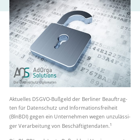
Ak­tu­el­les
Kontakt
Ak­tu­el­les DSGVO-Bußgeld der Ber­li­ner Be­auf­trag­
ten für Daten­schutz und In­for­ma­ti­ons­frei­heit
(BlnBDI) gegen ein Un­ter­neh­men wegen un­zu­läs­si­
1
ger Ver­ar­bei­tung von Be­schäf­tig­ten­da­ten.