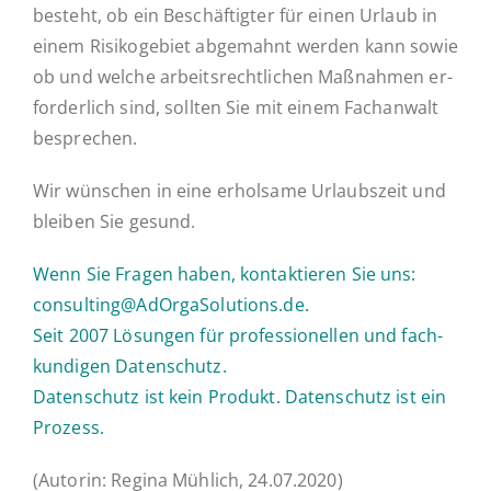
besteht, ob ein Be­schäf­tig­ter für einen Urlaub in
einem Ri­si­ko­ge­biet ab­ge­mahnt werden kann sowie
ob und welche ar­beits­recht­li­chen Maß­nah­men er­
for­der­lich sind, sollten Sie mit einem Fach­an­walt
besprechen.
Wir wün­schen in eine er­hol­sa­me Ur­laubs­zeit und
bleiben Sie gesund.
Wenn Sie Fragen haben, kon­tak­tie­ren Sie uns:
consulting@AdOrgaSolutions.de.
Seit 2007 Lö­sun­gen für pro­fes­sio­nel­len und fach­
kun­di­gen Datenschutz.
Daten­schutz ist kein Produkt. Daten­schutz ist ein
Prozess.
(Autorin: Regina Mühlich, 24.07.2020)