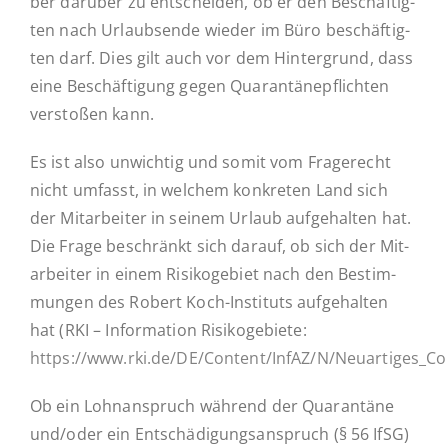
ber darüber zu ent­schei­den, ob er den Be­schäf­tig­
ten nach Ur­laubsen­de wieder im Büro be­schäf­tig­
ten darf. Dies gilt auch vor dem Hin­ter­grund, dass
eine Be­schäf­ti­gung gegen Qua­ran­tä­ne­pflich­ten
ver­sto­ßen kann.
Es ist also un­wich­tig und somit vom Fra­ge­recht
nicht umfasst, in welchem kon­kre­ten Land sich
der Mit­ar­bei­ter in seinem Urlaub auf­ge­hal­ten hat.
Die Frage be­schränkt sich darauf, ob sich der Mit­
ar­bei­ter in einem Ri­si­ko­ge­biet nach den Be­stim­
mun­gen des Robert Koch-In­­s­ti­­tuts auf­ge­hal­ten
hat (RKI – In­for­ma­ti­on Ri­si­ko­ge­bie­te:
https://www.rki.de/DE/Content/InfAZ/N/Neuartiges_Co
Ob ein Lohn­an­spruch während der Qua­ran­tä­ne
und/oder ein Ent­schä­di­gungs­an­spruch (§ 56 IfSG)