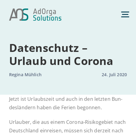
Zum
Inhalt
Tog
springen
Nav
Daten­schutz
Daten­schutz –
Urlaub und Corona
Management­beratung
Regina Mühlich
24. Juli 2020
Künst­li­che Intelligenz
Jetzt ist Ur­laubs­zeit und auch in den letzten Bun­
des­län­dern haben die Ferien begonnen.
Com­pli­ance
Ur­lau­ber, die aus einem Corona-Ri­­si­­ko­­ge­­biet nach
Deutsch­land ein­rei­sen, müssen sich derzeit nach
Über uns