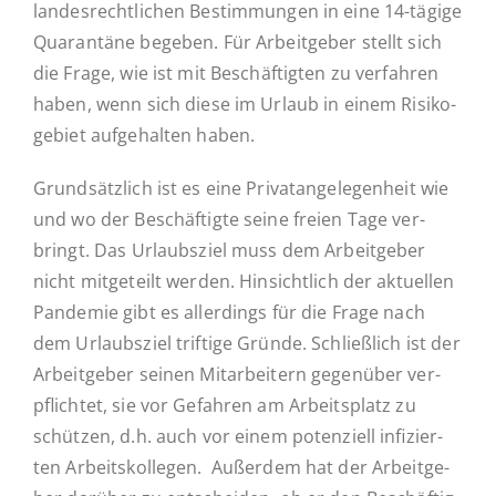
lan­des­recht­li­chen Be­stim­mun­gen in eine 14-tägige
Qua­ran­tä­ne begeben. Für Ar­beit­ge­ber stellt sich
Ak­tu­el­les
die Frage, wie ist mit Be­schäf­tig­ten zu ver­fah­ren
haben, wenn sich diese im Urlaub in einem Ri­si­ko­
ge­biet auf­ge­hal­ten haben.
Kontakt
Grund­sätz­lich ist es eine Pri­vat­an­ge­le­gen­heit wie
und wo der Be­schäf­tig­te seine freien Tage ver­
bringt. Das Ur­laubs­ziel muss dem Ar­beit­ge­ber
nicht mit­ge­teilt werden. Hin­sicht­lich der ak­tu­el­len
Pan­de­mie gibt es al­ler­dings für die Frage nach
dem Ur­laubs­ziel trif­ti­ge Gründe. Schließ­lich ist der
Ar­beit­ge­ber seinen Mit­ar­bei­tern ge­gen­über ver­
pflich­tet, sie vor Ge­fah­ren am Ar­beits­platz zu
schüt­zen, d.h. auch vor einem po­ten­zi­ell in­fi­zier­
ten Ar­beits­kol­le­gen. Au­ßer­dem hat der Ar­beit­ge­