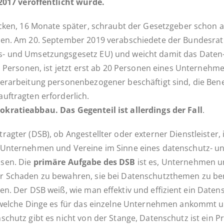
2017 ver­öf­fent­licht wurde.
cken, 16 Monate später, schraubt der Ge­setz­ge­ber schon a
un­gen. Am 20. Sep­tem­ber 2019 ver­ab­schie­de­te der Bun­des­
ungs- und Um­set­zungs­ge­setz EU) und weicht damit das Daten
 Per­so­nen, ist jetzt erst ab 20 Per­so­nen eines Un­ter­neh­m
Ver­ar­bei­tung per­so­nen­be­zo­ge­ner be­schäf­tigt sind, die Be
­auf­trag­ten erforderlich.
­kra­tie­ab­bau. Das Ge­gen­teil ist al­ler­dings der Fall
.
trag­ter (DSB), ob An­ge­stell­ter oder ex­ter­ner Dienst­leis­ter
n­ter­neh­men und Vereine im Sinne eines da­ten­­­schutz- und
ssen. Die
primäre Aufgabe des DSB
ist es, Un­ter­neh­men 
vor Schaden zu be­wah­ren, sie bei Da­ten­schutz­the­men zu 
zen. Der DSB weiß, wie man ef­fek­tiv und ef­fi­zi­ent ein Da­te
f welche Dinge es für das ein­zel­ne Un­ter­neh­men ankommt u
n­schutz gibt es nicht von der Stange, Daten­schutz ist ein P