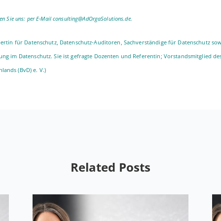
­ren Sie uns: per E-Mail consulting@AdOrgaSolutions.de.
­tin für Daten­schutz, Da­ten­­­schutz-Au­­di­­to­­ren, Sach­ver­stän­di­ge für Daten­schutz 
rung im Daten­schutz. Sie ist ge­frag­te Do­zen­ten und Re­fe­ren­tin; Vor­stands­mit­glied de
lands (BvD) e. V.)
Related Posts