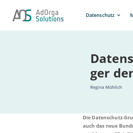
Zum
Inhalt
Daten­schutz
M
springen
Datensc
ger de
Regina Mühlich
Die Da­ten­­­schutz-Gru
auch das neue Bun­­des