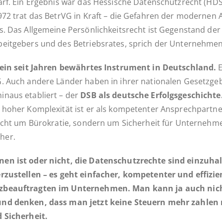
arf. Ein Er­geb­nis war das Hes­si­sche Da­ten­schutz­recht (
72 trat das BetrVG in Kraft – die Ge­fah­ren der mo­der­nen A
s. Das All­ge­mei­ne Per­sön­lich­keits­recht ist Ge­gen­stand d
­beit­ge­bers und des Be­triebs­ra­tes, sprich der Unternehmen
ein seit Jahren be­währ­tes In­stru­ment in Deutsch­land.
E
. Auch andere Länder haben in ihrer na­tio­na­len Ge­setz­ge­
naus eta­bliert – der
DSB als deut­sche Er­folgs­ge­schich­te
oher Kom­ple­xi­tät ist er als kom­pe­ten­ter An­sprech­part­n
cht um Bü­ro­kra­tie, sondern um Si­cher­heit für Un­ter­neh­m
her.
en ist oder nicht, die Da­ten­schutz­rech­te sind ein­zu­hal­
er­zu­stel­len – es geht ein­fa­cher, kom­pe­ten­ter und ef­fi­zi
utz­be­auf­trag­ten im Un­ter­neh­men. Man kann ja auch ni
en und denken, dass man jetzt keine Steuern mehr zahlen
 Sicherheit.