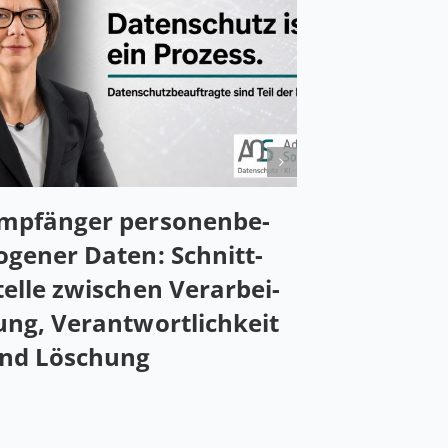
mp­fän­ger per­so­nen­be­
o­ge­ner Daten: Schnitt­
tel­le zwi­schen Ver­ar­bei­
ung, Ver­ant­wort­lich­keit
nd Löschung