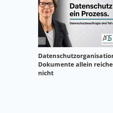
Da­ten­schutz­or­ga­ni­sa­ti­o
Do­ku­men­te allein reich
nicht