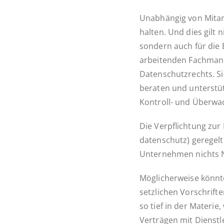
Un­ab­hän­gig von Mit­a
hal­ten. Und dies gilt 
sondern auch für die Be­
ar­bei­ten­den Fach­man
Da­ten­schutz­rechts. Si
beraten und un­ter­stüt
Kon­­­troll- und Überw
Die Ver­pflich­tung zu
da­ten­schutz) ge­re­ge
Un­ter­neh­men nichts 
Mög­li­cher­wei­se könn
setz­li­chen Vor­schrif
so tief in der Materie
Ver­trä­gen mit Dienst­