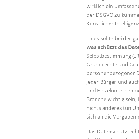
wirk­lich ein um­fas­sen
der DSGVO zu kümmern? 
Künst­li­cher Intelligenz
Eines sollte bei der ga
was schützt das Da­te
Selbst­be­stim­mung („
Grund­rech­te und Grund
per­so­nen­be­zo­ge­ner 
jeder Bürger und auch j
und Ein­zel­un­ter­neh­
Branche wichtig sein,
nichts anderes tun Un­t
sich an die Vor­ga­ben d
Das Da­ten­schutz­recht