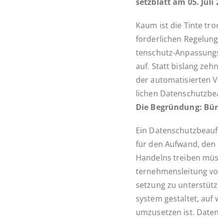
setz­blatt am 05. Juli 
Kaum ist die Tinte tro
for­der­li­chen Re­ge­l
ten­­­schutz-An­­pas­­s
auf. Statt bislang zehn
der au­to­ma­ti­sier­ten 
li­chen Da­ten­schutz­be
Die Be­grün­dung: Bü­ro
Ein Da­ten­schutz­be­auf­
für den Aufwand, den U
Han­delns treiben mü
ter­neh­mens­lei­tung 
set­zung zu un­ter­stüt­
sys­tem ge­stal­tet, au
um­zu­set­zen ist. Date