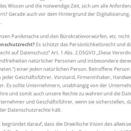
­des Wissen und die not­wen­di­ge Zeit, sich um alle An­for­de­
Gerade auch vor dem Hin­ter­grund der Di­gi­ta­li­sie­rung,
.
nzen Pa­nik­ma­che und den Bü­ro­kra­tie­vor­wür­fen, etc. nich
n­schutz­recht?
Es schützt das Per­sön­lich­keits­recht und die 
Recht auf Daten­schutz“ Art. 1 Abs. 2 DSGVO „Diese Ver­ord­
­frei­hei­ten na­tür­li­cher Per­so­nen und ins­be­son­de­re de
Daten.“) einer jeden na­tür­li­chen Person. Be­trof­fe­ne Person
eder Ge­schäfts­füh­rer, Vor­stand, Fir­men­in­ha­ber, Hand­wer
mer. Es sollte Un­ter­neh­mern, un­ab­hän­gig von der Un­ter­ne
 ihre und somit auch unsere Rechte zu wahren und die Dat
er­neh­mer und Ge­schäfts­füh­rer, wenn sie si­cher­stel­len, 
er Da­ten­schutz­rech­te hält.
 be­grün­det darauf, dass die Or­well­sche Vision des all­wis­s