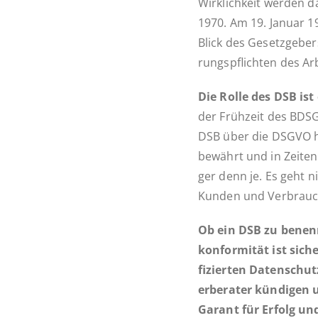
Wirk­lich­keit werden d
1970. Am 19. Januar 19
Blick des Ge­setz­ge­ber
rungs­pflich­ten des Ar
Die Rolle des DSB ist 
der Früh­zeit des BDSG
DSB über die DSGVO hi
bewährt und in Zeiten h
ger denn je. Es geht ni
Kunden und Verbrauc
Ob ein DSB zu be­nen­n
kon­for­mi­tät ist si­ch
fi­zier­ten Da­ten­sch
er­be­ra­ter kün­di­g
Garant für Erfolg und