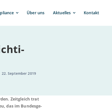
pli­ance
Über uns
Ak­tu­el­les
Kontakt
h­ti­
22. September 2019
­den. Zeit­gleich trat
neu, das im Bun­des­ge­