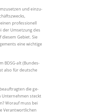
m­zu­set­zen und ein­zu­
chäfts­zwecks,
einen pro­fes­sio­nell
ei der Um­set­zung des
auf diesem Gebiet. Sie
ge­ments eine wich­ti­ge
em BDSG-alt (Bun­des­
st also für deut­sche
e­auf­trag­ten die ge­
im Un­ter­neh­men steckt
ern? Worauf muss bei
 Ver­ant­wort­li­chen