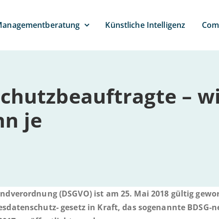
anagement­beratung
Künst­li­che Intelligenz
Com­
hutz­beauftragte – wic
nn je
n­d­­ver­­or­d­­nung (DSGVO) ist am 25. Mai 2018 gültig ge­wor
­­da­­ten­­schutz- gesetz in Kraft, das so­ge­nann­te BDSG-