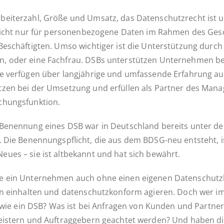
r­bei­ter­zahl, Größe und Umsatz, das Da­ten­schutz­recht ist u
nicht nur für per­so­nen­be­zo­ge­ne Daten im Rahmen des Ge­s
schäf­tig­ten. Umso wich­ti­ger ist die Un­ter­stüt­zung durch 
n, oder eine Fach­frau. DSBs un­ter­stüt­zen Un­ter­neh­men b
e ver­fü­gen über lang­jäh­ri­ge und um­fas­sen­de Er­fah­rung 
­zen bei der Um­set­zung und er­fül­len als Partner des Ma­na
achungsfunktion.
r Be­nen­nung eines DSB war in Deutsch­land bereits unter d
lt. Die Be­nen­nungs­pflicht, die aus dem BDSG-neu ent­steht, i
Neues – sie ist alt­be­kannt und hat sich bewährt.
te ein Un­ter­neh­men auch ohne einen eigenen Da­ten­schutz­b
­ten ein­hal­ten und da­ten­schutz­kon­form agieren. Doch wer 
, wie ein DSB? Was ist bei An­fra­gen von Kunden und Part­n
leis­tern und Auf­trag­ge­bern ge­ach­tet werden? Und haben die