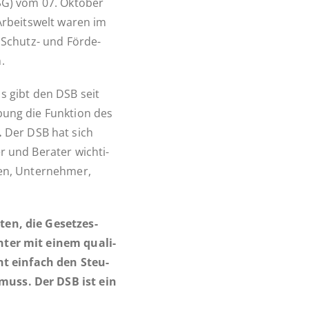
HDSG) vom 07. Oktober
r­beits­welt waren im
er Schutz- und För­de­
.
s gibt den DSB seit
bung die Funk­ti­on des
.
Der DSB hat sich
er und Berater wich­ti­
en, Un­ter­neh­mer,
ten, die Ge­set­zes­
­en­ter mit einem qua­li­
cht einfach den Steu­
 muss. Der DSB ist ein