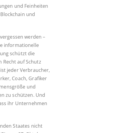
run­gen und Fein­hei­ten
 Block­chain und
t ver­ges­sen werden –
in­for­ma­tio­nel­le
nung schützt die
ren Recht auf Schutz
 ist jeder Ver­brau­cher,
­ker, Coach, Gra­fi­ker
h­mens­grö­ße und
en zu schüt­zen. Und
dass ihr Un­ter­neh­men
en­den Staates nicht