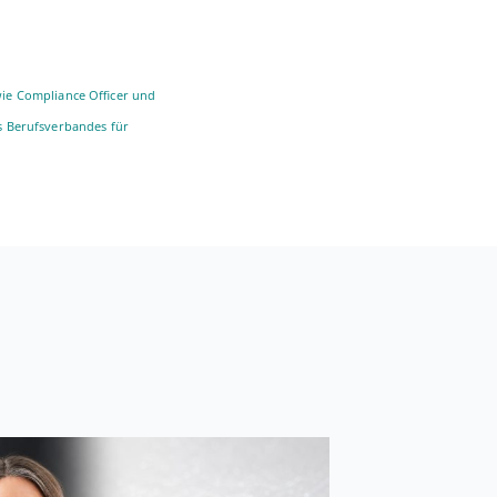
sowie Com­pli­ance Officer und
s Be­rufs­ver­ban­des für