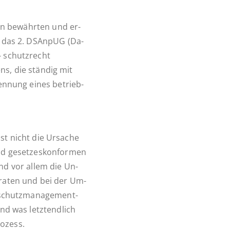
n be­währ­ten und er­
rat das 2. DSAnpUG (Da­
- schutz­recht
ens, die ständig mit
­nen­nung eines be­trieb­
, ist nicht die Ursache
 ge­set­zes­kon­for­men
und vor allem die Un­
beraten und bei der Um­
n­schutz­ma­nage­ment­
nd was letzt­end­lich
rozess.