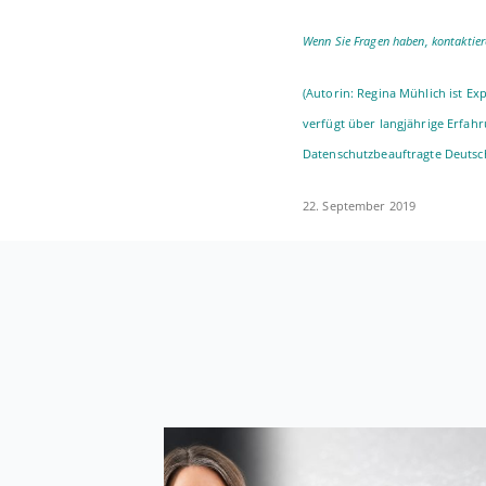
Wenn Sie Fragen haben, kon­tak­tie
(Autorin: Regina Mühlich ist Ex­per
verfügt über lang­jäh­ri­ge Er­fah­
Datenschutz­beauftragte Deutsch­
22. Sep­tem­ber 2019