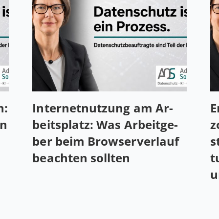
n:
In­ter­net­nut­zung am Ar­
E
en
beits­platz: Was Ar­beit­ge­
z
ber beim Brow­ser­ver­lauf
s
be­ach­ten sollten
t
u