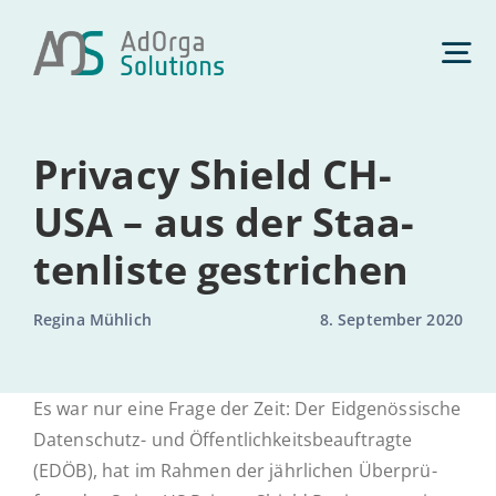
Zum
Inhalt
Tog
springen
Nav
Daten­schutz
Privacy Shield CH-
USA – aus der Staa­
Management­beratung
ten­lis­te gestrichen
Künst­li­che Intelligenz
Regina Mühlich
8. September 2020
Com­pli­ance
Es war nur eine Frage der Zeit: Der Eid­ge­nös­si­sche
Da­ten­­­schutz- und Öf­fent­lich­keits­be­auf­trag­te
(EDÖB), hat im Rahmen der jähr­li­chen Über­prü­
Über uns