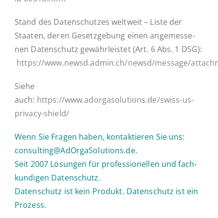
Stand des Da­ten­schut­zes welt­weit – Liste der
Staaten, deren Ge­setz­ge­bung einen an­ge­mes­se­
nen Daten­schutz ge­währ­leis­tet (Art. 6 Abs. 1 DSG):
https://www.newsd.admin.ch/newsd/message/attach
Siehe
auch:
https://www.adorgasolutions.de/swiss-us-
privacy-shield/
Wenn Sie Fragen haben, kon­tak­tie­ren Sie uns:
consulting@AdOrgaSolutions.de.
Seit 2007 Lö­sun­gen für pro­fes­sio­nel­len und fach­
kun­di­gen Datenschutz.
Daten­schutz ist kein Produkt. Daten­schutz ist ein
Prozess.