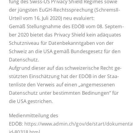
fung des Swiss-US Privacy Shield Regimes sowie
der jüngs­ten EuGH-Rechts­spre­chung (Schre­m­­sII-
Ak­tu­el­les
Urteil vom 16. Juli 2020) neu evaluiert:
Gemäß Stel­lung­nah­me des EDÖB vom 08. Sep­tem­
ber 2020 bietet das Privacy Shield kein ad­äqua­tes
Kontakt
Schutz­ni­veau für Da­ten­be­kannt­ga­ben von der
Schweiz an die USA gemäß Bun­des­ge­setz für den
Datenschutz.
Auf­grund dieser auf das schwei­ze­ri­sche Recht ge­
stütz­ten Ein­schät­zung hat der EDÖB in der Staa­
ten­lis­te den Verweis auf einen „an­ge­mes­se­nen
Daten­schutz unter be­stimm­ten Be­di­nun­gen“ für
die USA gestrichen.
Me­di­en­mit­tei­lung des
EDÖB:
https://www.admin.ch/gov/de/start/dokumenta
id-80318.html