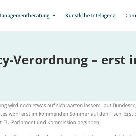
anagement­beratung
Künst­li­che Intelligenz
Com­
­­cy-Ver­­or­d­­nung – erst
r­d­­nung wird noch etwas auf sich warten lassen: Laut Bun­des­
tes wohl erst im kom­men­den Sommer auf den Tisch. Erst 
it EU-Par­la­­ment und Kom­mis­si­on beginnen.