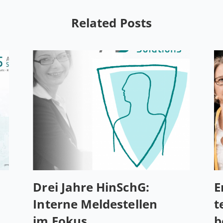
Related Posts
Drei Jahre HinSchG:
E
Interne Mel­de­stel­len
t
im Fokus
b