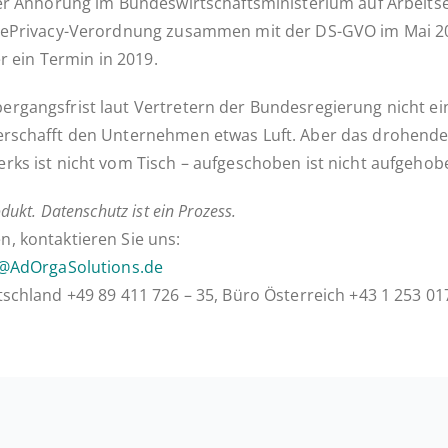
 An­hö­rung im Bun­des­wirt­schafts­mi­nis­te­ri­um auf Ar­beit
Pri­­va­­cy-Ver­­or­d­­nung zu­sam­men mit der DS-GVO im Mai 20
er ein Termin in 2019.
r­gangs­frist laut Ver­tre­tern der Bun­des­re­gie­rung nicht e
er­schafft den Un­ter­neh­men etwas Luft. Aber das dro­hen­de 
­werks ist nicht vom Tisch – auf­ge­scho­ben ist nicht aufgehob
dukt. Daten­schutz ist ein Prozess.
 kon­tak­tie­ren Sie uns:
g@AdOrgaSolutions.de
utsch­land +49 89 411 726 – 35, Büro Ös­ter­reich +43 1 253 01