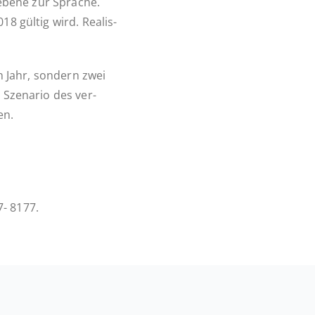
s­ebe­ne zur Sprache.
18 gültig wird. Rea­lis­
in Jahr, sondern zwei
Sze­na­rio des ver­
en.
7- 8177.