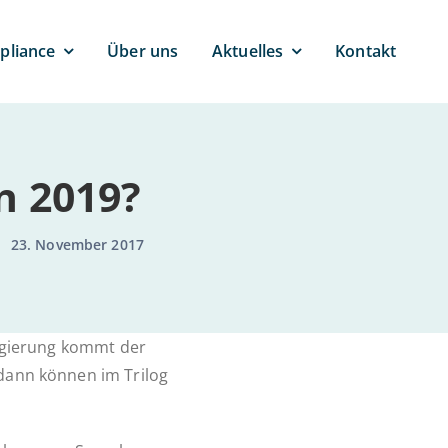
pli­ance
Über uns
Ak­tu­el­les
Kontakt
 in 2019?
23. November 2017
re­gie­rung kommt der
dann können im Trilog