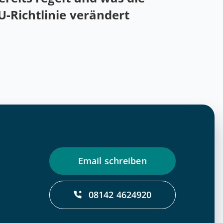
U-Rich­t­­li­­nie verändert
Email schrei­ben
08142 4624920