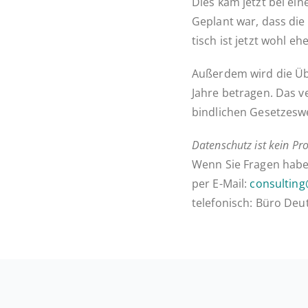
Dies kam jetzt bei einer
Geplant war, dass die e
tisch ist jetzt wohl eh
Au­ßer­dem wird die Übe
Jahre be­tra­gen. Das v
bind­li­chen Ge­set­zes
Daten­schutz ist kein Pro
Wenn Sie Fragen haben,
per E-Mail:
consultin
te­le­fo­nisch: Büro De