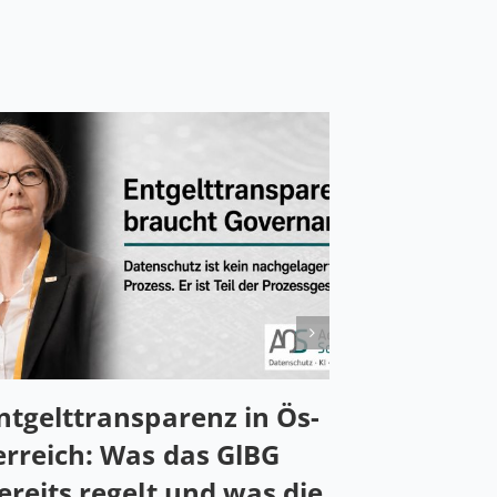
nt­gelt­trans­pa­renz in Ös­
er­reich: Was das GlBG
ereits regelt und was die