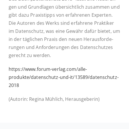
gen und Grund­la­gen über­sicht­lich zu­sam­men und
gibt dazu Pra­xis­tipps von er­fah­re­nen Ex­per­ten.
Die Autoren des Werks sind er­fah­re­ne Prak­ti­ker
im Daten­schutz, was eine Gewähr dafür bietet, um
in der täg­li­chen Praxis den neuen Her­aus­for­de­
run­gen und An­for­de­run­gen des Da­ten­schut­zes
gerecht zu werden.
https://www.forum-verlag.com/alle-
produkte/datenschutz-und-it/13589/datenschutz-
2018
(Autorin: Regina Mühlich, Herausgeberin)