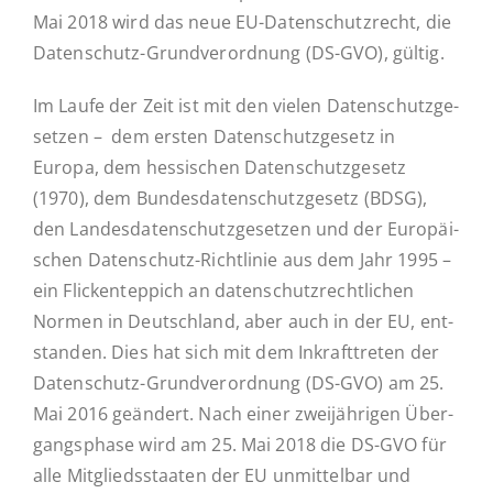
Mai 2018 wird das neue EU-Da­­ten­­schut­z­­recht, die
Da­ten­­­schutz-Grun­d­­ver­­or­d­­nung (DS-GVO), gültig.
Ak­tu­el­les
Im Laufe der Zeit ist mit den vielen Da­ten­schutz­ge­
set­zen – dem ersten Da­ten­schutz­ge­setz in
Kontakt
Europa, dem hes­si­schen Da­ten­schutz­ge­setz
(1970), dem Bun­des­da­ten­schutz­ge­setz (BDSG),
den Lan­des­da­ten­schutz­ge­set­zen und der Eu­ro­päi­
schen Da­ten­­­schutz-Rich­t­­li­­nie aus dem Jahr 1995 –
ein Fli­cken­tep­pich an da­ten­schutz­recht­li­chen
Normen in Deutsch­land, aber auch in der EU, ent­
stan­den. Dies hat sich mit dem In­kraft­tre­ten der
Da­ten­­­schutz-Grun­d­­ver­­or­d­­nung (DS-GVO) am 25.
Mai 2016 ge­än­dert. Nach einer zwei­jäh­ri­gen Über­
gangs­pha­se wird am 25. Mai 2018 die DS-GVO für
alle Mit­glieds­staa­ten der EU un­mit­tel­bar und