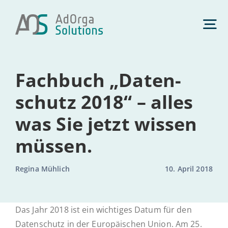
Zum
Inhalt
Tog
springen
Nav
Daten­schutz
Fach­buch „Daten­
schutz 2018“ – alles
Management­beratung
was Sie jetzt wissen
müssen.
Künst­li­che Intelligenz
Regina Mühlich
10. April 2018
Com­pli­ance
Das Jahr 2018 ist ein wich­ti­ges Datum für den
Über uns
Daten­schutz in der Eu­ro­päi­schen Union. Am 25.