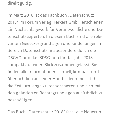
direkt gültig.
Im März 2018 ist das Fach­buch „Daten­schutz
2018“ im Forum Verlag Herkert GmbH er­schie­nen.
Ein Nach­schla­ge­werk für Ver­ant­wort­li­che und Da­
ten­schutz­ex­per­ten. In diesem Buch sind alle re­le­
van­ten Ge­set­zes­grund­la­gen und -än­de­run­gen im
Bereich Daten­schutz, ins­be­son­de­re durch die
DSGVO und das BDSG-neu für das Jahr 2018
kompakt auf einen Blick zu­sam­men­ge­fasst. Sie
finden alle In­for­ma­tio­nen schnell, kompakt und
über­sicht­lich aus einer Hand – denn meist fehlt
die Zeit, um lange zu re­cher­chie­ren und sich mit
den ge­än­der­ten Rechts­grund­la­gen aus­führ­lich zu
beschäftigen.
Das Buch „Daten­schutz 2018“ fasst alle Neue­run­