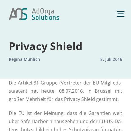
Zum
Inhalt
Tog
springen
Nav
Daten­schutz
Privacy Shield
Regina Mühlich
8. Juli 2016
Management­beratung
Die Artikel-31-Gruppe (Ver­tre­ter der EU-Mit­­glied­s­­
Künst­li­che Intelligenz
staa­­ten) hat heute, 08.07.2016, in Brüssel mit
großer Mehr­heit für das Privacy Shield gestimmt.
Com­pli­ance
Die EU ist der Meinung, dass die Ga­ran­tien weit
über Safe Harbor hin­aus­ge­hen und der EU-US-Da­­
Über uns
ten­­schut­z­­schild ein hohes Schutz­ni­veau für na­tür­