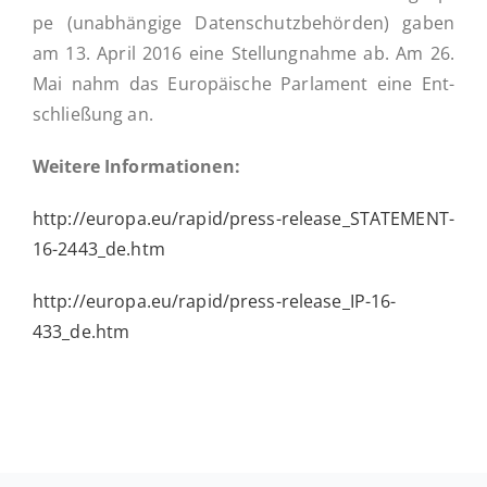
pe (un­ab­hän­gi­ge Da­ten­schutz­be­hör­den) gaben
am 13. April 2016 eine Stel­lung­nah­me ab. Am 26.
Mai nahm das Eu­ro­päi­sche Par­la­ment eine Ent­
schlie­ßung an.
Weitere In­for­ma­tio­nen:
http://europa.eu/rapid/press-release_STATEMENT-
16-2443_de.htm
http://europa.eu/rapid/press-release_IP-16-
433_de.htm