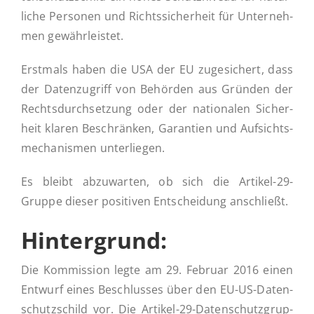
li­che Per­so­nen und Richts­si­cher­heit für Un­ter­neh­
men gewährleistet.
Ak­tu­el­les
Erst­mals haben die USA der EU zu­ge­si­chert, dass
der Da­ten­zu­griff von Be­hör­den aus Gründen der
Kontakt
Rechts­durch­set­zung oder der na­tio­na­len Si­cher­
heit klaren Be­schrän­ken, Ga­ran­tien und Auf­sichts­
me­cha­nis­men unterliegen.
Es bleibt ab­zu­war­ten, ob sich die Artikel-29-
Gruppe dieser po­si­ti­ven Ent­schei­dung anschließt.
Hin­ter­grund:
Die Kom­mis­si­on legte am 29. Februar 2016 einen
Entwurf eines Be­schlus­ses über den EU-US-Da­­ten­­
schut­z­­schild vor. Die Artikel-29-Da­­ten­­schut­z­­grup­­