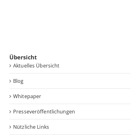
Über­sicht
Ak­tu­el­les Übersicht
Blog
White­pa­per
Pres­se­ver­öf­fent­li­chun­gen
Nütz­li­che Links