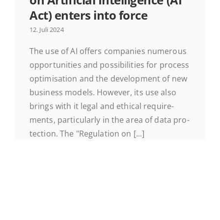
Act) enters into force
Ak­tu­el­les
12. Juli 2024
The use of AI offers com­pa­nies num­e­rous
Kontakt
op­por­tu­ni­ties and pos­si­bi­li­ties for process
op­ti­mi­sa­ti­on and the de­ve­lo­p­ment of new
busi­ness models. However, its use also
brings with it legal and ethical re­qui­re­
ments, par­ti­cu­lar­ly in the area of data pro­
tec­tion. The "Re­gu­la­ti­on on [...]