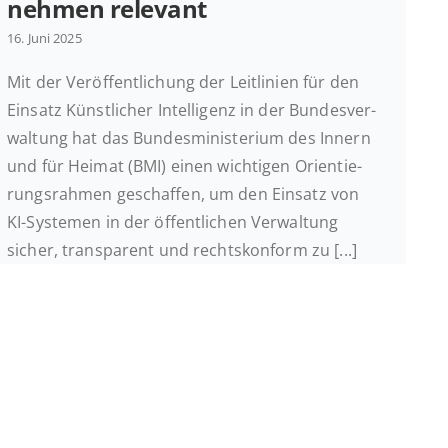
neh­men relevant
16. Juni 2025
Mit der Ver­öf­fent­li­chung der Leit­li­ni­en für den
Einsatz Künst­li­cher In­tel­li­genz in der Bun­des­ver­
wal­tung hat das Bun­des­mi­nis­te­ri­um des Innern
und für Heimat (BMI) einen wich­ti­gen Ori­en­tie­
rungs­rah­men ge­schaf­fen, um den Einsatz von
KI-Sys­te­men in der öf­fent­li­chen Ver­wal­tung
sicher, trans­pa­rent und rechts­kon­form zu [...]