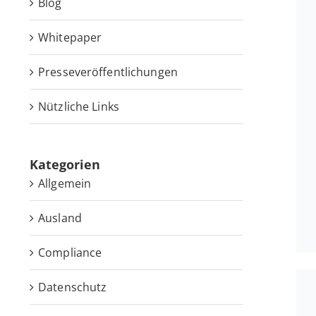
Blog
White­pa­per
Pres­se­ver­öf­fent­li­chun­gen
Nütz­li­che Links
Ka­te­go­rien
Allgemein
Ausland
Compliance
Datenschutz