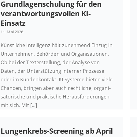
Grund­la­gen­schu­lung für den
ver­ant­wor­tungs­vol­len KI-
Einsatz
11. Mai 2026
Künst­li­che In­tel­li­genz hält zu­neh­mend Einzug in
Un­ter­neh­men, Be­hör­den und Or­ga­ni­sa­tio­nen.
Ob bei der Tex­terstel­lung, der Analyse von
Daten, der Un­ter­stüt­zung in­ter­ner Pro­zes­se
oder im Kun­den­kon­takt: KI-Systeme bieten viele
Chancen, bringen aber auch recht­li­che, or­ga­ni­
sa­to­ri­sche und prak­ti­sche Her­aus­for­de­run­gen
mit sich. Mit [...]
Lun­­gen­­krebs-Scree­­ning ab April