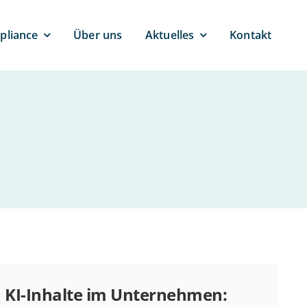
pli­ance
Über uns
Ak­tu­el­les
Kontakt
KI-Inhalte im Un­ter­neh­men: