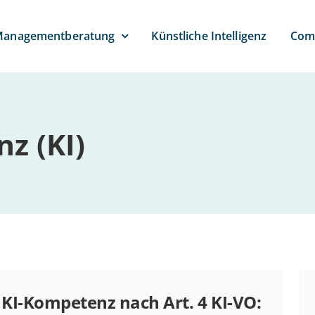
anagement­beratung
Künst­li­che Intelligenz
Com­
enz (KI)
KI-Kom­­pe­­tenz nach Art. 4 KI-VO: