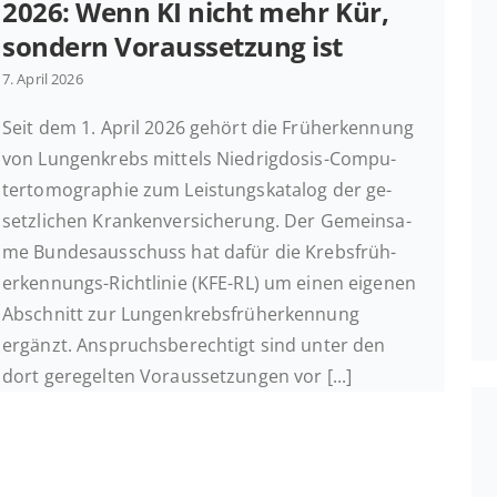
2026: Wenn KI nicht mehr Kür,
sondern Vor­aus­set­zung ist
7. April 2026
Seit dem 1. April 2026 gehört die Früh­erken­nung
von Lun­gen­krebs mittels Nied­rig­do­sis-Com­pu­
ter­to­mo­gra­phie zum Leis­tungs­ka­ta­log der ge­
setz­li­chen Kran­ken­ver­si­che­rung. Der Ge­mein­sa­
me Bun­des­aus­schuss hat dafür die Krebs­früh­
erken­nungs-Richt­li­nie (KFE-RL) um einen eigenen
Ab­schnitt zur Lun­gen­krebs­früh­erken­nung
ergänzt. An­spruchs­be­rech­tigt sind unter den
dort ge­re­gel­ten Vor­aus­set­zun­gen vor [...]