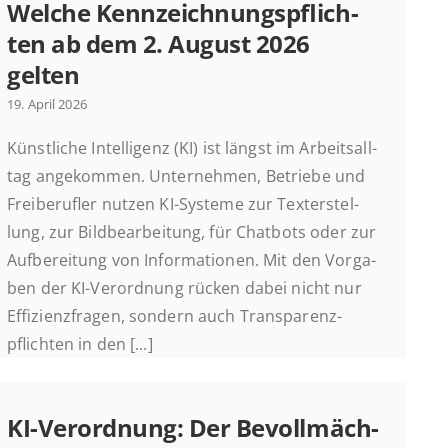
Welche Kenn­zeich­nungs­pflich­
ten ab dem 2. August 2026
gelten
19. April 2026
Künst­li­che In­tel­li­genz (KI) ist längst im Ar­beits­all­
tag an­ge­kom­men. Un­ter­neh­men, Be­trie­be und
Frei­be­ruf­ler nutzen KI-Systeme zur Tex­terstel­
lung, zur Bild­be­ar­bei­tung, für Chat­bots oder zur
Auf­be­rei­tung von In­for­ma­tio­nen. Mit den Vor­ga­
ben der KI-Ver­ord­nung rücken dabei nicht nur
Ef­fi­zi­enz­fra­gen, sondern auch Trans­pa­renz­
pflich­ten in den [...]
KI-Ver­­or­d­­nung: Der Be­voll­mäch­