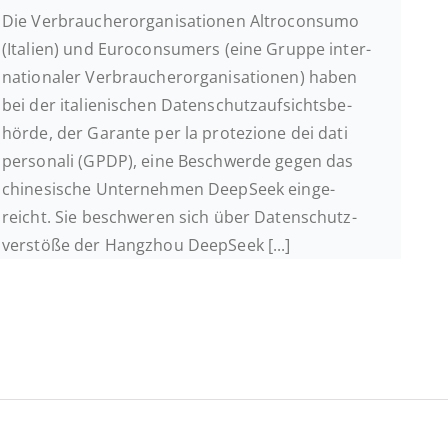
Die Ver­brau­cher­or­ga­ni­sa­tio­nen Alt­ro­con­su­mo
(Italien) und Eu­ro­con­su­mers (eine Gruppe in­ter­
na­tio­na­ler Ver­brau­cher­or­ga­ni­sa­tio­nen) haben
bei der ita­lie­ni­schen Da­ten­schutz­auf­sichts­be­
hör­de, der Garante per la pro­te­zio­ne dei dati
per­so­na­li (GPDP), eine Be­schwer­de gegen das
chi­ne­si­sche Un­ter­neh­men Deep­Seek ein­ge­
reicht. Sie be­schwe­ren sich über Da­ten­schutz­
ver­stö­ße der Hang­zhou DeepSeek [...]