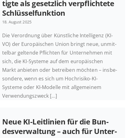
tig­te als ge­setz­lich ver­pflich­te­te
Schlüsselfunktion
18. August 2025
Die Ver­ord­nung über Künst­li­che In­tel­li­genz (KI-
VO) der Eu­ro­päi­schen Union bringt neue, un­mit­
tel­bar gel­ten­de Pflich­ten für Un­ter­neh­men mit
sich, die KI-Systeme auf dem eu­ro­päi­schen
Markt an­bie­ten oder be­trei­ben möchten – ins­be­
son­de­re, wenn es sich um Hoch­ri­si­ko-KI-
Systeme oder KI-Modelle mit all­ge­mei­nem
Verwendungszweck [...]
Neue KI-Lei­t­­li­­ni­en für die Bun­
des­ver­wal­tung – auch für Un­ter­