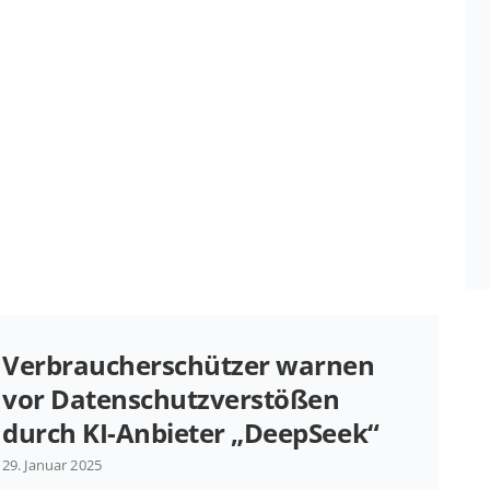
Ver­brau­cher­schüt­zer warnen
vor Da­ten­schutz­ver­stö­ßen
durch KI-An­­bie­­ter „Deep­Seek“
29. Januar 2025