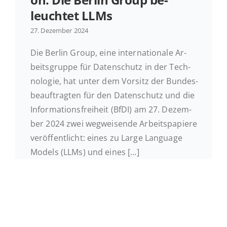
leuch­tet LLMs
Ak­tu­el­les
27. De­zem­ber 2024
Die Berlin Group, eine in­ter­na­tio­na­le Ar­
Kontakt
beits­grup­pe für Daten­schutz in der Tech­
no­lo­gie, hat unter dem Vorsitz der Bun­des­
be­auf­trag­ten für den Daten­schutz und die
In­for­ma­ti­ons­frei­heit (BfDI) am 27. De­zem­
ber 2024 zwei weg­wei­sen­de Ar­beits­pa­pie­re
ver­öf­fent­licht: eines zu Large Lan­guage
Models (LLMs) und eines [...]