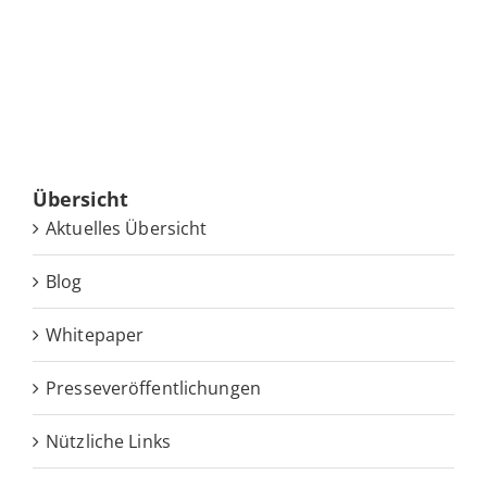
Über­sicht
Ak­tu­el­les Übersicht
Blog
White­pa­per
Pres­se­ver­öf­fent­li­chun­gen
Nütz­li­che Links