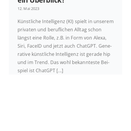
12. Mai 2023
Ak­tu­el­les
Künst­li­che In­tel­li­genz (KI) spielt in unserem
pri­va­ten und be­ruf­li­chen Alltag schon
Kontakt
längst eine Rolle, z.B. in Form von Alexa,
Siri, FaceID und jetzt auch ChatGPT. Ge­ne­
ra­ti­ve künst­li­che In­tel­li­genz ist gerade hip
und im Trend. Das wohl be­kann­tes­te Bei­
spiel ist ChatGPT [...]