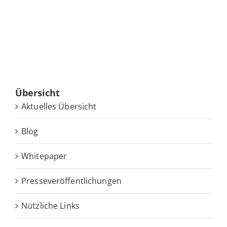
Über­sicht
Ak­tu­el­les Übersicht
Blog
White­pa­per
Pres­se­ver­öf­fent­li­chun­gen
Nütz­li­che Links