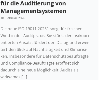
für die Au­di­tie­rung von
Managementsystemen
10. Februar 2026
Die neue ISO 19011:20251 sorgt für fri­schen
Wind in der Au­dit­pra­xis. Sie stärkt den ri­si­ko­ori­
en­tier­ten Ansatz, fördert den Dialog und er­wei­
tert den Blick auf Nach­hal­tig­keit und Kli­ma­ri­si­
ken. Ins­be­son­de­re für Datenschutz­beauftragte
und Com­pli­ance-Be­auf­trag­te er­öff­net sich
dadurch eine neue Mög­lich­keit, Audits als
wirksames [...]