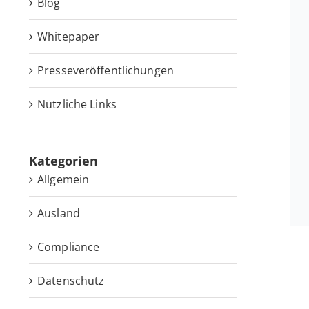
Blog
White­pa­per
Pres­se­ver­öf­fent­li­chun­gen
Nütz­li­che Links
Ka­te­go­rien
Allgemein
Ausland
Compliance
Datenschutz