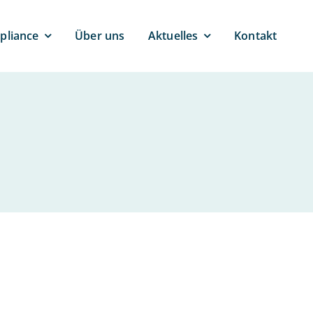
pli­ance
Über uns
Ak­tu­el­les
Kontakt