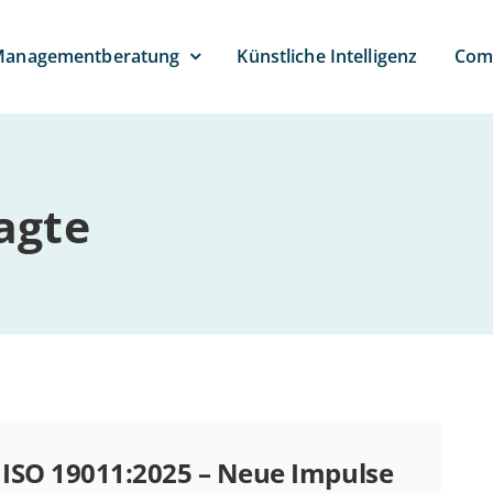
anagement­beratung
Künst­li­che Intelligenz
Com­
ag­te
ISO 19011:2025 – Neue Impulse