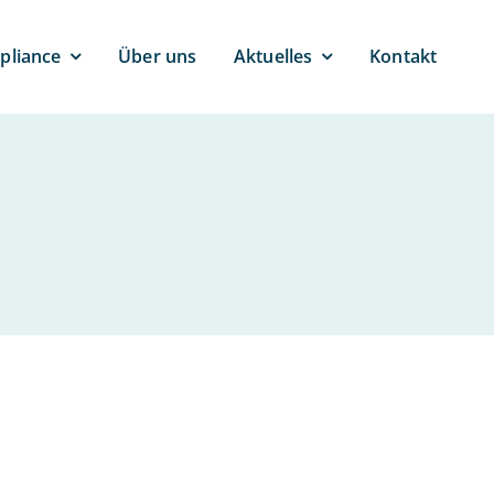
pli­ance
Über uns
Ak­tu­el­les
Kontakt