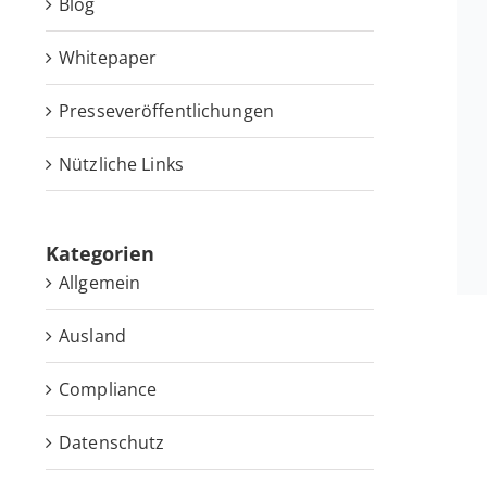
Blog
White­pa­per
Pres­se­ver­öf­fent­li­chun­gen
Nütz­li­che Links
Ka­te­go­rien
Allgemein
Ausland
Compliance
Datenschutz