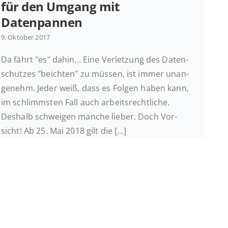
für den Umgang mit
Datenpannen
9. Oktober 2017
Da fährt "es" dahin... Eine Ver­let­zung des Da­ten­
schut­zes "beich­ten" zu müssen, ist immer un­an­
ge­nehm. Jeder weiß, dass es Folgen haben kann,
im schlimms­ten Fall auch ar­beits­recht­li­che.
Deshalb schwei­gen manche lieber. Doch Vor­
sicht! Ab 25. Mai 2018 gilt die [...]