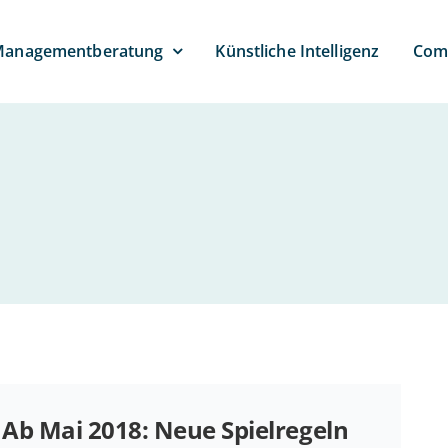
anagement­beratung
Künst­li­che Intelligenz
Com­
Ab Mai 2018: Neue Spiel­re­geln