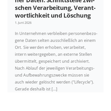
schen Ver­ar­bei­tung, Ver­ant­
Ak­tu­el­les
wort­lich­keit und Löschung
1. Juni 2026
Kontakt
In Un­ter­neh­men ver­blei­ben per­so­nen­be­zo­
ge­ne Daten selten aus­schließ­lich an einem
Ort. Sie werden erhoben, ver­ar­bei­tet,
intern wei­ter­ge­ge­ben, an externe Stellen
über­mit­telt, ge­spei­chert und ar­chi­viert.
Nach Ablauf der je­wei­li­gen Ver­ar­bei­tungs-
und Auf­be­wah­rungs­zwe­cke müssen sie
auch wieder ge­löscht werden ("Life­cy­cle").
Gerade deshalb ist [...]