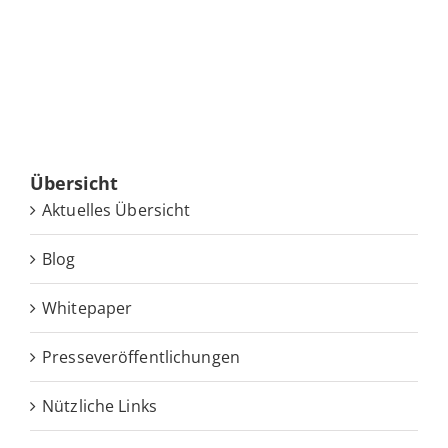
Über­sicht
Ak­tu­el­les Übersicht
Blog
White­pa­per
Pres­se­ver­öf­fent­li­chun­gen
Nütz­li­che Links