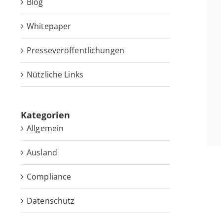
Blog
White­pa­per
Pres­se­ver­öf­fent­li­chun­gen
Nütz­li­che Links
Ka­te­go­rien
Allgemein
Ausland
Compliance
Datenschutz