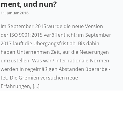
ment, und nun?
11. Januar 2016
Im Sep­tem­ber 2015 wurde die neue Version
der ISO 9001:2015 ver­öf­fent­licht; im Sep­tem­ber
2017 läuft die Über­gangs­frist ab. Bis dahin
haben Un­ter­neh­men Zeit, auf die Neue­run­gen
um­zu­stel­len. Was war? In­ter­na­tio­na­le Normen
werden in re­gel­mä­ßi­gen Ab­stän­den über­ar­bei­
tet. Die Gremien ver­su­chen neue
Erfahrungen, [...]