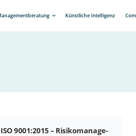
anagement­beratung
Künst­li­che Intelligenz
Com­
ISO 9001:2015 – Ri­si­ko­ma­nage­