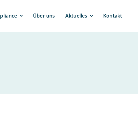
pli­ance
Über uns
Ak­tu­el­les
Kontakt