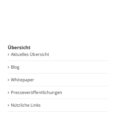
Über­sicht
Ak­tu­el­les Übersicht
Blog
White­pa­per
Pres­se­ver­öf­fent­li­chun­gen
Nütz­li­che Links