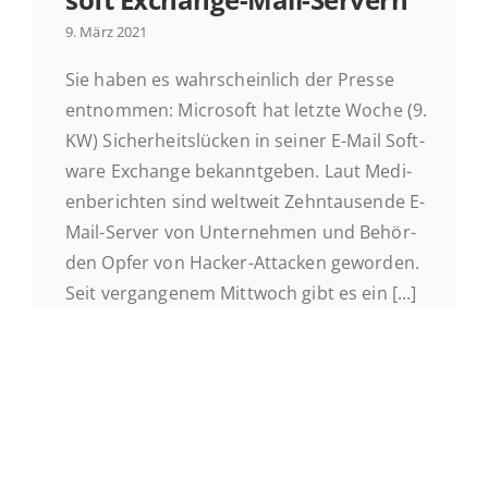
9. März 2021
Ak­tu­el­les
Sie haben es wahr­schein­lich der Presse
ent­nom­men: Mi­cro­soft hat letzte Woche (9.
Kontakt
KW) Si­cher­heits­lü­cken in seiner E-Mail Soft­
ware Ex­ch­an­ge be­kannt­ge­ben. Laut Me­di­
en­be­rich­ten sind welt­weit Zehn­tau­sen­de E-
Mail-Server von Un­ter­neh­men und Be­hör­
den Opfer von Hacker-At­ta­cken ge­wor­den.
Seit ver­gan­ge­nem Mitt­woch gibt es ein [...]