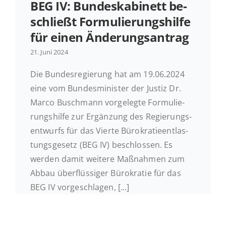
BEG IV: Bun­des­ka­bi­nett be­
schließt For­mu­lie­rungs­hil­fe
Ak­tu­el­les
für einen Änderungsantrag
21. Juni 2024
Kontakt
Die Bun­des­re­gie­rung hat am 19.06.2024
eine vom Bun­des­mi­nis­ter der Justiz Dr.
Marco Busch­mann vor­ge­leg­te For­mu­lie­
rungs­hil­fe zur Er­gän­zung des Re­gie­rungs­
ent­wurfs für das Vierte Bü­ro­kra­tie­ent­las­
tungs­ge­setz (BEG IV) be­schlos­sen. Es
werden damit weitere Maß­nah­men zum
Abbau über­flüs­si­ger Bü­ro­kra­tie für das
BEG IV vorgeschlagen, [...]