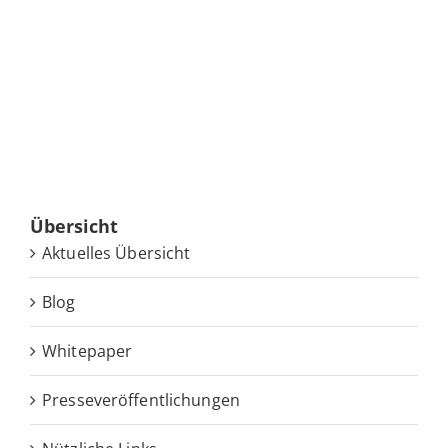
Über­sicht
Ak­tu­el­les Übersicht
Blog
White­pa­per
Pres­se­ver­öf­fent­li­chun­gen