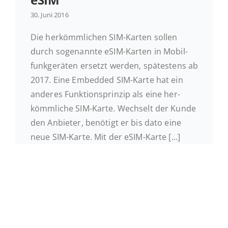
30. Juni 2016
Ak­tu­el­les
Die her­kömm­li­chen SIM-Karten sollen
durch so­ge­nann­te eSIM-Karten in Mo­bil­
Kontakt
funk­ge­rä­ten ersetzt werden, spä­tes­tens ab
2017. Eine Em­bedded SIM-Karte hat ein
anderes Funk­ti­ons­prin­zip als eine her­
kömm­li­che SIM-Karte. Wech­selt der Kunde
den An­bie­ter, be­nö­tigt er bis dato eine
neue SIM-Karte. Mit der eSIM-Karte [...]