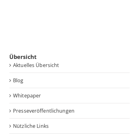
Über­sicht
Ak­tu­el­les Übersicht
Blog
White­pa­per
Pres­se­ver­öf­fent­li­chun­gen
Nütz­li­che Links