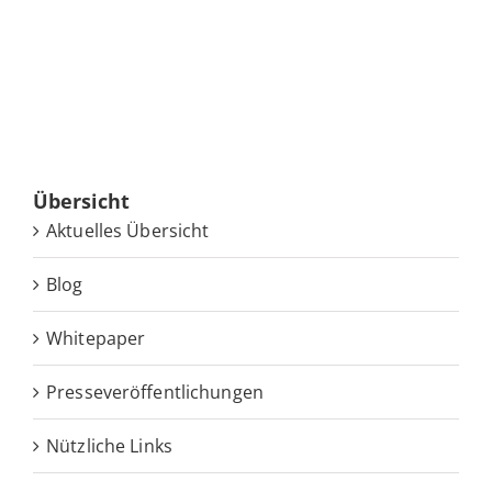
Über­sicht
Ak­tu­el­les Übersicht
Blog
White­pa­per
Pres­se­ver­öf­fent­li­chun­gen
Nütz­li­che Links