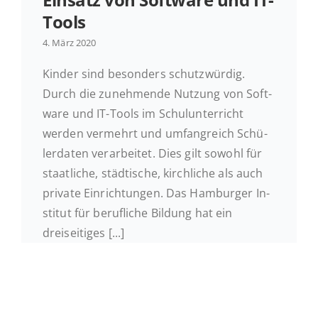
Tools
Ak­tu­el­les
4. März 2020
Kinder sind be­son­ders schutz­wür­dig.
Kontakt
Durch die zu­neh­men­de Nutzung von Soft­
ware und IT-Tools im Schul­un­ter­richt
werden ver­mehrt und um­fang­reich Schü­
ler­da­ten ver­ar­bei­tet. Dies gilt sowohl für
staat­li­che, städ­ti­sche, kirch­li­che als auch
private Ein­rich­tun­gen. Das Ham­bur­ger In­
sti­tut für be­ruf­li­che Bildung hat ein
dreiseitiges [...]