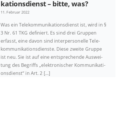
ka­ti­ons­dienst – bitte, was?
11. Februar 2022
Was ein Te­le­kom­mu­ni­ka­ti­ons­dienst ist, wird in §
3 Nr. 61 TKG de­fi­niert. Es sind drei Gruppen
erfasst, eine davon sind in­ter­per­so­nel­le Te­le­
kom­mu­ni­ka­ti­ons­diens­te. Diese zweite Gruppe
ist neu. Sie ist auf eine ent­spre­chen­de Aus­wei­
tung des Be­griffs „elek­tro­ni­scher Kom­mu­ni­ka­ti­
ons­dienst“ in Art. 2 [...]