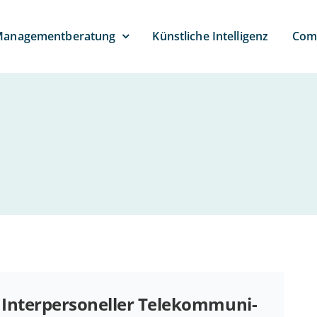
anagement­beratung
Künst­li­che Intelligenz
Com­
In­ter­per­so­nel­ler Te­le­kom­mu­ni­