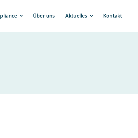
pli­ance
Über uns
Ak­tu­el­les
Kontakt