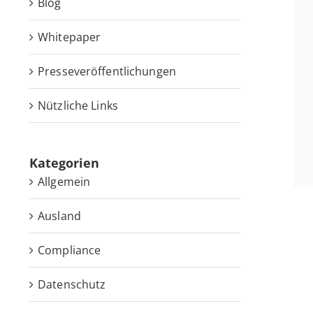
Blog
White­pa­per
Pres­se­ver­öf­fent­li­chun­gen
Nütz­li­che Links
Ka­te­go­rien
Allgemein
Ausland
Compliance
Datenschutz