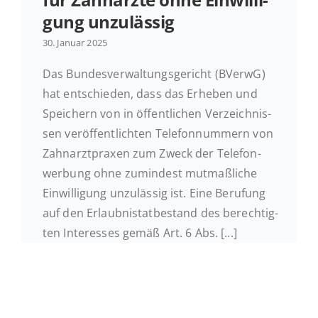
gung unzulässig
Ak­tu­el­les
30. Januar 2025
Das Bun­des­ver­wal­tungs­ge­richt (BVerwG)
Kontakt
hat ent­schie­den, dass das Erheben und
Spei­chern von in öf­fent­li­chen Ver­zeich­nis­
sen ver­öf­fent­lich­ten Te­le­fon­num­mern von
Zahn­arzt­pra­xen zum Zweck der Te­le­fon­
wer­bung ohne zu­min­dest mut­maß­li­che
Ein­wil­li­gung un­zu­läs­sig ist. Eine Be­ru­fung
auf den Er­laub­nis­tat­be­stand des be­rech­tig­
ten In­ter­es­ses gemäß Art. 6 Abs. [...]