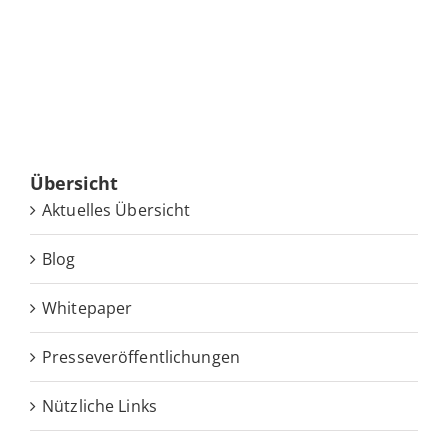
Über­sicht
Ak­tu­el­les Übersicht
Blog
White­pa­per
Pres­se­ver­öf­fent­li­chun­gen
Nütz­li­che Links