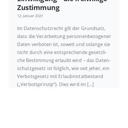
Zustimmung
12. Januar 2021
Im Da­ten­schutz­recht gilt der Grund­satz,
dass die Ver­ar­bei­tung per­so­nen­be­zo­ge­ner
Daten ver­bo­ten ist, soweit und solange sie
nicht durch eine ent­spre­chen­de ge­setz­li­
che Be­stim­mung erlaubt wird – das Da­ten­
schutz­ge­setz ist folg­lich, wie seit jeher, ein
Ver­bots­ge­setz mit Er­laub­nis­tat­be­stand
(„Ver­bots­prin­zip“). Dies wird im [...]