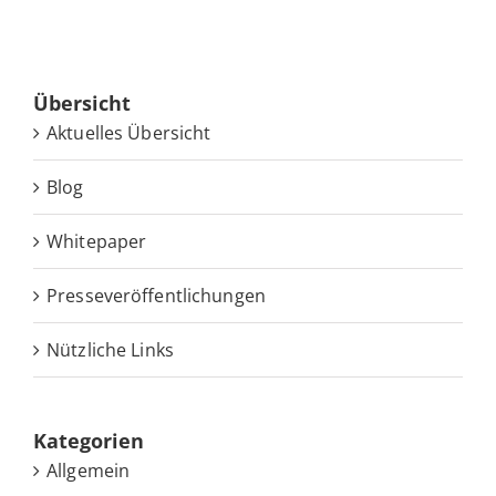
Über­sicht
Ak­tu­el­les Übersicht
Blog
White­pa­per
Pres­se­ver­öf­fent­li­chun­gen
Nütz­li­che Links
Ka­te­go­rien
Allgemein