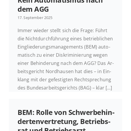
dem AGG
Ak­tu­el­les
17. Sep­tem­ber 2025
Immer wieder stellt sich die Frage: Führt
Kontakt
die Nicht­durch­füh­rung eines be­trieb­li­chen
Ein­glie­de­rungs­ma­nage­ments (BEM) au­to­
ma­tisch zu einer Dis­kri­mi­nie­rung wegen
einer Be­hin­de­rung nach dem AGG? Das Ar­
beits­ge­richt Nord­hau­sen hat dies – in Ein­
klang mit der ge­fes­tig­ten Recht­spre­chung
des Bun­des­ar­beits­ge­richts (BAG) – klar [...]
BEM: Rolle von Schwer­be­hin­
der­ten­ver­tre­tung, Be­triebs­
rat und Be­triebs­arzt