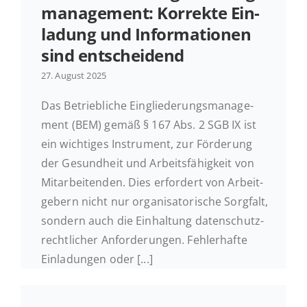
ma­nage­ment: Kor­rek­te Ein­
la­dung und In­for­ma­tio­nen
sind entscheidend
27. August 2025
Das Be­trieb­li­che Ein­glie­de­rungs­ma­nage­
ment (BEM) gemäß § 167 Abs. 2 SGB IX ist
ein wich­ti­ges In­stru­ment, zur För­de­rung
der Ge­sund­heit und Ar­beits­fä­hig­keit von
Mit­ar­bei­ten­den. Dies er­for­dert von Ar­beit­
ge­bern nicht nur or­ga­ni­sa­to­ri­sche Sorg­falt,
sondern auch die Ein­hal­tung da­ten­schutz­
recht­li­cher An­for­de­run­gen. Feh­ler­haf­te
Ein­la­dun­gen oder [...]