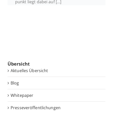
punkt liegt dabei auf [...]
Über­sicht
Ak­tu­el­les Übersicht
Blog
White­pa­per
Pres­se­ver­öf­fent­li­chun­gen