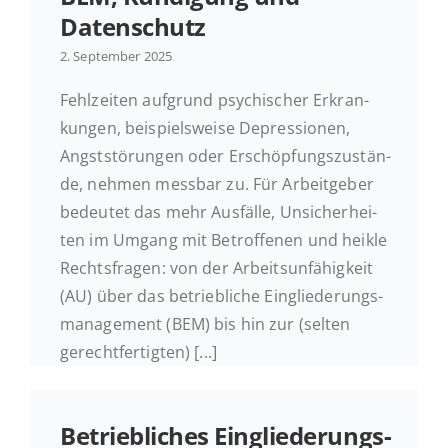
Datenschutz
2. Sep­tem­ber 2025
Fehl­zei­ten auf­grund psy­chi­scher Er­kran­
kun­gen, bei­spiels­wei­se De­pres­sio­nen,
Angst­stö­run­gen oder Er­schöp­fungs­zu­stän­
de, nehmen messbar zu. Für Ar­beit­ge­ber
be­deu­tet das mehr Aus­fäl­le, Un­si­cher­hei­
ten im Umgang mit Be­trof­fe­nen und heikle
Rechts­fra­gen: von der Ar­beits­un­fä­hig­keit
(AU) über das be­trieb­li­che Ein­glie­de­rungs­
ma­nage­ment (BEM) bis hin zur (selten
gerechtfertigten) [...]
Be­trieb­li­ches Ein­glie­de­rungs­