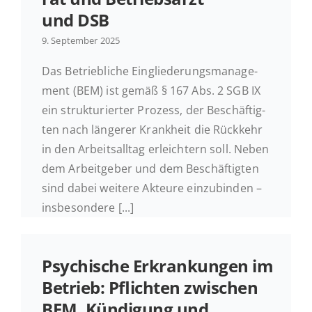
und DSB
9. Sep­tem­ber 2025
Das Be­trieb­li­che Ein­glie­de­rungs­ma­nage­
ment (BEM) ist gemäß § 167 Abs. 2 SGB IX
ein struk­tu­rier­ter Prozess, der Be­schäf­tig­
ten nach län­ge­rer Krank­heit die Rück­kehr
in den Ar­beits­all­tag er­leich­tern soll. Neben
dem Ar­beit­ge­ber und dem Be­schäf­tig­ten
sind dabei weitere Akteure ein­zu­bin­den –
insbesondere [...]
Psy­chi­sche Er­kran­kun­gen im
Betrieb: Pflich­ten zwi­schen
BEM, Kün­di­gung und