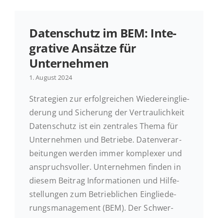
Daten­schutz im BEM: In­te­
gra­ti­ve Ansätze für
Unternehmen
1. August 2024
Stra­te­gien zur er­folg­rei­chen Wie­der­ein­glie­
de­rung und Si­che­rung der Ver­trau­lich­keit
Daten­schutz ist ein zen­tra­les Thema für
Un­ter­neh­men und Be­trie­be. Da­ten­ver­ar­
bei­tun­gen werden immer kom­ple­xer und
an­spruchs­vol­ler. Un­ter­neh­men finden in
diesem Beitrag In­for­ma­tio­nen und Hil­fe­
stel­lun­gen zum Be­trieb­li­chen Ein­glie­de­
rungs­ma­nage­ment (BEM). Der Schwer­