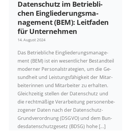
Daten­schutz im Be­trieb­li­
chen Ein­glie­de­rungs­ma­
nage­ment (BEM): Leit­fa­den
für Unternehmen
14. August 2024
Das Be­trieb­li­che Ein­glie­de­rungs­ma­nage­
ment (BEM) ist ein we­sent­li­cher Be­stand­teil
mo­der­ner Per­so­nal­stra­te­gien, um die Ge­
sund­heit und Leis­tungs­fä­hig­keit der Mit­ar­
bei­te­rin­nen und Mit­ar­bei­ter zu er­hal­ten.
Gleich­zei­tig stellen der Daten­schutz und
die recht­mä­ßi­ge Ver­ar­bei­tung per­so­nen­be­
zo­ge­ner Daten nach der Daten­schutz-
Grund­ver­ord­nung (DSGVO) und dem Bun­
des­da­ten­schutz­ge­setz (BDSG) hohe [...]