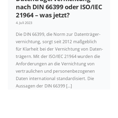
nach DIN 66399 oder ISO/IEC
21964 – was jetzt?
4. Juli 2023
Die DIN 66399, die Norm zur Da­ten­trä­ger­
ver­nich­tung, sorgt seit 2012 maß­geb­lich
für Klar­heit bei der Ver­nich­tung von Da­ten­
trä­gern. Mit der ISO/IEC 21964 wurden die
An­for­de­run­gen an die Ver­nich­tung von
ver­trau­li­chen und per­so­nen­be­zo­ge­nen
Daten in­ter­na­tio­nal stan­dar­di­siert. Die
Aus­sa­gen der DIN 66399 [...]