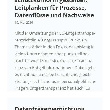
Leit­plan­ken für Pro­zes­se,
Ak­tu­el­les
Da­ten­flüs­se und Nachweise
19. Mai 2026
Kontakt
Mit der Um­set­zung der EU-Ent­gelt­trans­pa­
renz­richt­li­nie (Entg­Tran­spRL) rückt ein
Thema stärker in den Fokus, das bislang in
vielen Un­ter­neh­men eher punk­tu­ell be­
trach­tet wurde: die struk­tu­rier­te Trans­pa­
renz von Ent­gelt­in­for­ma­tio­nen. Dabei geht
es nicht nur um ar­beits­recht­li­che, gleich­
stel­lungs­recht­li­che oder per­so­nal­po­li­ti­sche
Fragen. Ent­gelt­trans­pa­renz hat auch [...]
Da­ten­trä­ger­ver­nich­tung