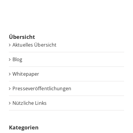
Über­sicht
Ak­tu­el­les Übersicht
Blog
White­pa­per
Pres­se­ver­öf­fent­li­chun­gen
Nütz­li­che Links
Ka­te­go­rien