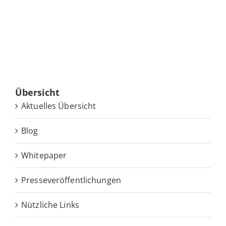
Über­sicht
Ak­tu­el­les Übersicht
Blog
White­pa­per
Pres­se­ver­öf­fent­li­chun­gen
Nütz­li­che Links