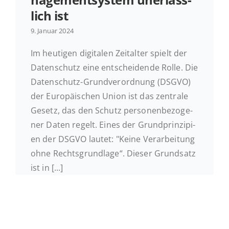
lich ist
Ak­tu­el­les
9. Januar 2024
Im heu­ti­gen di­gi­ta­len Zeit­al­ter spielt der
Kontakt
Daten­schutz eine ent­schei­den­de Rolle. Die
Daten­schutz-Grund­ver­ord­nung (DSGVO)
der Eu­ro­päi­schen Union ist das zen­tra­le
Gesetz, das den Schutz per­so­nen­be­zo­ge­
ner Daten regelt. Eines der Grund­prin­zi­pi­
en der DSGVO lautet: "Keine Ver­ar­bei­tung
ohne Rechts­grund­la­ge“. Dieser Grund­satz
ist in [...]