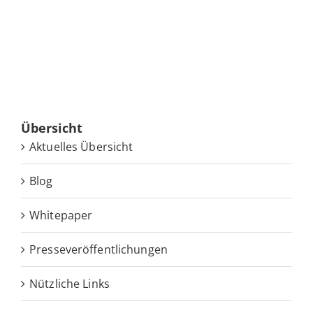
Über­sicht
Ak­tu­el­les Übersicht
Blog
White­pa­per
Pres­se­ver­öf­fent­li­chun­gen
Nütz­li­che Links