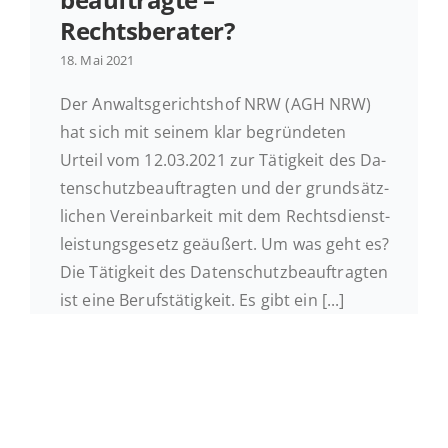
Rechtsberater?
Ak­tu­el­les
18. Mai 2021
Der An­walts­ge­richts­hof NRW (AGH NRW)
Kontakt
hat sich mit seinem klar be­grün­de­ten
Urteil vom 12.03.2021 zur Tä­tig­keit des Da­
ten­schutz­be­auf­trag­ten und der grund­sätz­
li­chen Ver­ein­bar­keit mit dem Rechts­dienst­
leis­tungs­ge­setz ge­äu­ßert. Um was geht es?
Die Tä­tig­keit des Da­ten­schutz­be­auf­trag­ten
ist eine Be­rufs­tä­tig­keit. Es gibt ein [...]