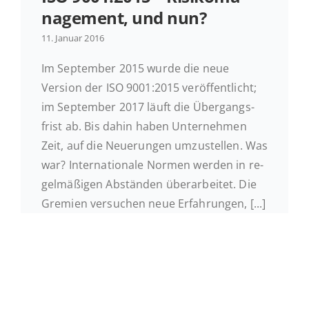
nage­ment, und nun?
11. Januar 2016
Im Sep­tem­ber 2015 wurde die neue
Version der ISO 9001:2015 ver­öf­fent­licht;
im Sep­tem­ber 2017 läuft die Über­gangs­
frist ab. Bis dahin haben Un­ter­neh­men
Zeit, auf die Neue­run­gen um­zu­stel­len. Was
war? In­ter­na­tio­na­le Normen werden in re­
gel­mä­ßi­gen Ab­stän­den über­ar­bei­tet. Die
Gremien ver­su­chen neue Erfahrungen, [...]