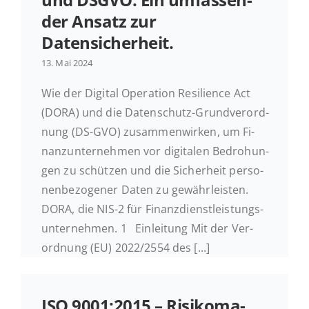
der Ansatz zur
Ak­tu­el­les
Datensicherheit.
13. Mai 2024
Kontakt
Wie der Digital Ope­ra­ti­on Re­si­li­ence Act
(DORA) und die Daten­schutz-Grund­ver­ord­
nung (DS-GVO) zu­sam­men­wir­ken, um Fi­
nanz­un­ter­neh­men vor di­gi­ta­len Be­dro­hun­
gen zu schüt­zen und die Si­cher­heit per­so­
nen­be­zo­ge­ner Daten zu ge­währ­leis­ten.
DORA, die NIS-2 für Fi­nanz­dienst­leis­tungs­
un­ter­neh­men. 1 Ein­lei­tung Mit der Ver­
ord­nung (EU) 2022/2554 des [...]
ISO 9001:2015 – Ri­si­ko­ma­