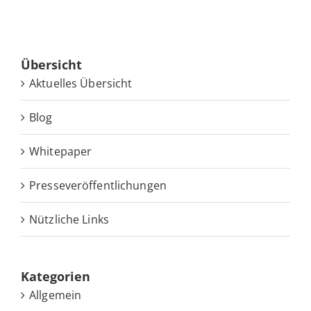
Über­sicht
Ak­tu­el­les Übersicht
Blog
White­pa­per
Pres­se­ver­öf­fent­li­chun­gen
Nütz­li­che Links
Ka­te­go­rien
Allgemein