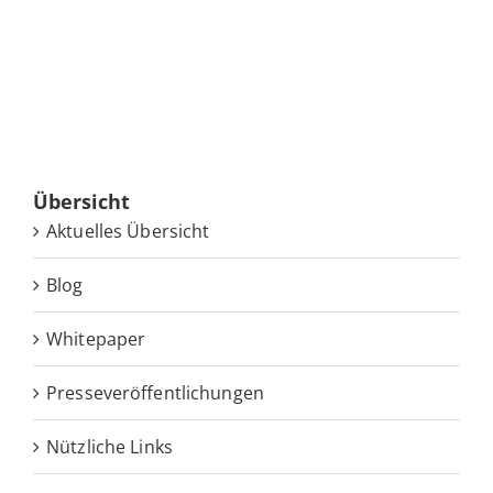
Über­sicht
Ak­tu­el­les Übersicht
Blog
White­pa­per
Pres­se­ver­öf­fent­li­chun­gen
Nütz­li­che Links