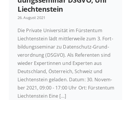
Liechtenstein
Ak­tu­el­les
26. August 2021
Die Private Uni­ver­si­tät im Fürs­ten­tum
Kontakt
Liech­ten­stein lädt mitt­ler­wei­le zum 3. Fort­
bil­dungs­se­mi­nar zu Daten­schutz-Grund­
ver­ord­nung (DSGVO). Als Re­fe­ren­ten sind
wieder Ex­per­tin­nen und Ex­per­ten aus
Deutsch­land, Ös­ter­reich, Schweiz und
Liech­ten­stein geladen. Datum: 30. No­vem­
ber 2021, 09:00 - 17:00 Uhr Ort: Fürs­ten­tum
Liech­ten­stein Eine [...]