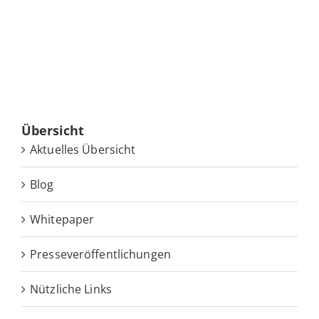
Über­sicht
Ak­tu­el­les Übersicht
Blog
White­pa­per
Pres­se­ver­öf­fent­li­chun­gen
Nütz­li­che Links