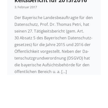
3. Februar 2017
Ak­tu­el­les
Der Baye­ri­sche Lan­des­be­auf­trag­te für den
Daten­schutz, Prof. Dr. Thomas Petri, hat
Kontakt
seinen 27. Tä­tig­keits­be­richt (gem. Art.
30 Absatz 5 des Baye­ri­schen Da­ten­schutz­
ge­set­zes) für die Jahre 2015 und 2016 der
Öf­fent­lich­keit vor­ge­stellt. Neben der Da­
ten­schutz­grund­ver­ord­nung (DSGVO) hat
die baye­ri­sche Auf­sichts­be­hör­de für den
öf­fent­li­chen Bereich u. a. [...]