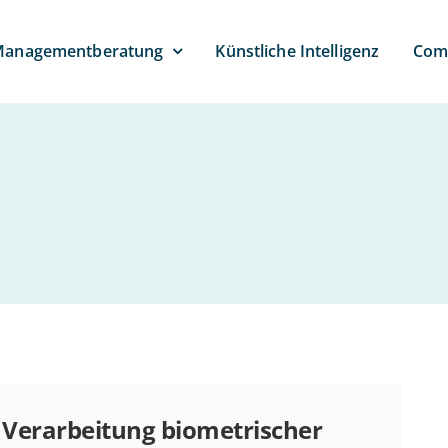
anagement­beratung
Künst­li­che Intelligenz
Com­
Ver­ar­bei­tung bio­me­tri­scher