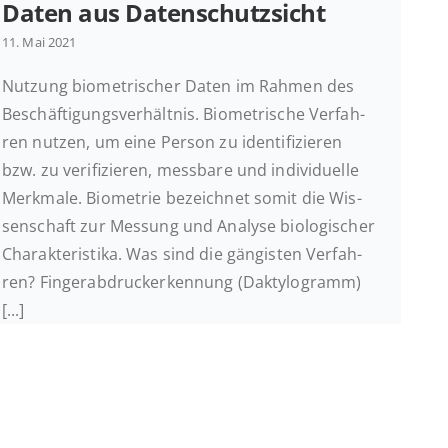
Daten aus Datenschutzsicht
11. Mai 2021
Nutzung bio­me­tri­scher Daten im Rahmen des
Be­schäf­ti­gungs­ver­hält­nis. Bio­me­tri­sche Ver­fah­
ren nutzen, um eine Person zu iden­ti­fi­zie­ren
bzw. zu ve­ri­fi­zie­ren, mess­ba­re und in­di­vi­du­el­le
Merk­ma­le. Bio­me­trie be­zeich­net somit die Wis­
sen­schaft zur Messung und Analyse bio­lo­gi­scher
Cha­rak­te­ris­ti­ka. Was sind die gän­gis­ten Ver­fah­
ren? Fin­ger­ab­druck­er­ken­nung (Dak­ty­lo­gramm)
[...]