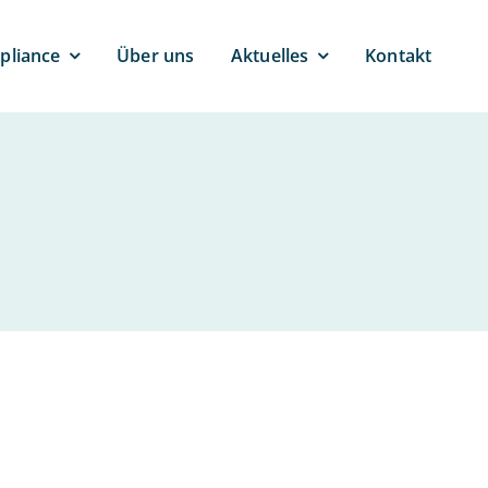
pli­ance
Über uns
Ak­tu­el­les
Kontakt