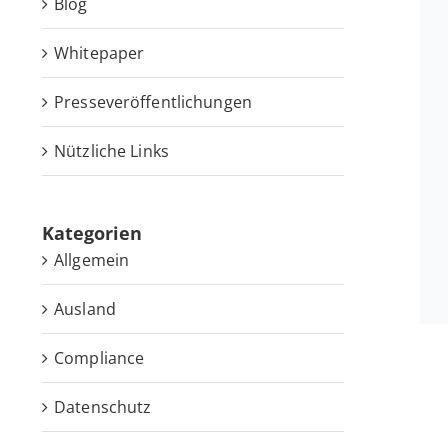
Blog
White­pa­per
Pres­se­ver­öf­fent­li­chun­gen
Nütz­li­che Links
Ka­te­go­rien
Allgemein
Ausland
Compliance
Datenschutz