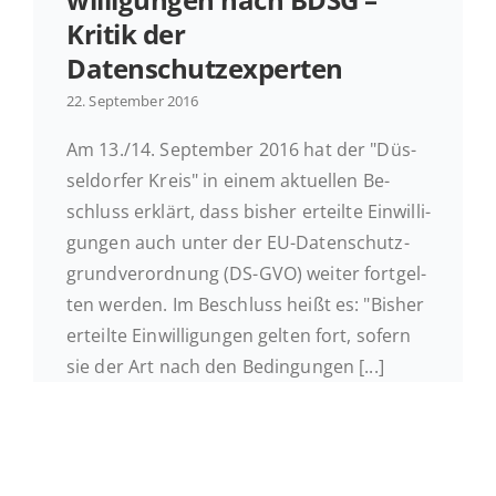
Kritik der
Ak­tu­el­les
Datenschutzexperten
22. Sep­tem­ber 2016
Kontakt
Am 13./14. Sep­tem­ber 2016 hat der "Düs­
sel­dor­fer Kreis" in einem ak­tu­el­len Be­
schluss erklärt, dass bisher er­teil­te Ein­wil­li­
gun­gen auch unter der EU-Da­ten­schutz­
grund­ver­ord­nung (DS-GVO) weiter fort­gel­
ten werden. Im Be­schluss heißt es: "Bisher
er­teil­te Ein­wil­li­gun­gen gelten fort, sofern
sie der Art nach den Bedingungen [...]