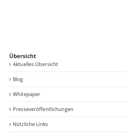
Über­sicht
Ak­tu­el­les Übersicht
Blog
White­pa­per
Pres­se­ver­öf­fent­li­chun­gen
Nütz­li­che Links