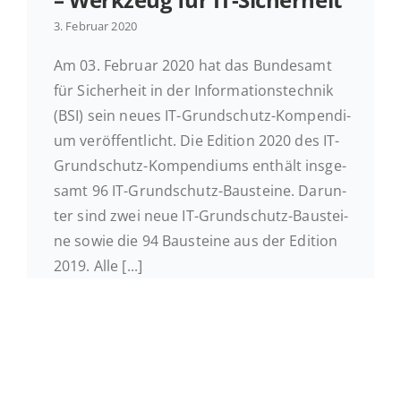
3. Februar 2020
Ak­tu­el­les
Am 03. Februar 2020 hat das Bun­des­amt
für Si­cher­heit in der In­for­ma­ti­ons­tech­nik
Kontakt
(BSI) sein neues IT-Grund­schutz-Kom­pen­di­
um ver­öf­fent­licht. Die Edition 2020 des IT-
Grund­schutz-Kom­pen­di­ums enthält ins­ge­
samt 96 IT-Grund­schutz-Bau­stei­ne. Dar­un­
ter sind zwei neue IT-Grund­schutz-Bau­stei­
ne sowie die 94 Bau­stei­ne aus der Edition
2019. Alle [...]