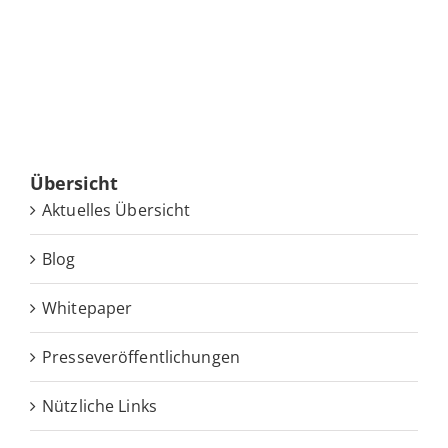
Über­sicht
Ak­tu­el­les Übersicht
Blog
White­pa­per
Pres­se­ver­öf­fent­li­chun­gen
Nütz­li­che Links