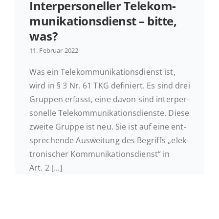
In­ter­per­so­nel­ler Te­le­kom­
mu­ni­ka­ti­ons­dienst – bitte,
Ak­tu­el­les
was?
11. Februar 2022
Kontakt
Was ein Te­le­kom­mu­ni­ka­ti­ons­dienst ist,
wird in § 3 Nr. 61 TKG de­fi­niert. Es sind drei
Gruppen erfasst, eine davon sind in­ter­per­
so­nel­le Te­le­kom­mu­ni­ka­ti­ons­diens­te. Diese
zweite Gruppe ist neu. Sie ist auf eine ent­
spre­chen­de Aus­wei­tung des Be­griffs „elek­
tro­ni­scher Kom­mu­ni­ka­ti­ons­dienst“ in
Art. 2 [...]