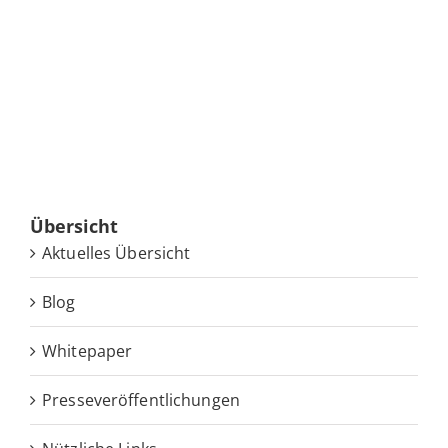
Über­sicht
Ak­tu­el­les Übersicht
Blog
White­pa­per
Pres­se­ver­öf­fent­li­chun­gen