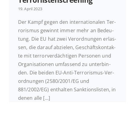
19. April 2023
Ak­tu­el­les
Der Kampf gegen den in­ter­na­tio­na­len Ter­
ro­ris­mus gewinnt immer mehr an Be­deu­
Kontakt
tung. Die EU hat zwei Ver­ord­nun­gen er­las­
sen, die darauf ab­zie­len, Ge­schäfts­kon­tak­
te mit ter­ror­ver­däch­ti­gen Per­so­nen und
Or­ga­ni­sa­tio­nen um­fas­send zu un­ter­bin­
den. Die beiden EU-Anti-Ter­ro­ris­mus-Ver­
ord­nun­gen (2580/2001/EG und
881/2002/EG) ent­hal­ten Sank­ti­ons­lis­ten, in
denen alle [...]