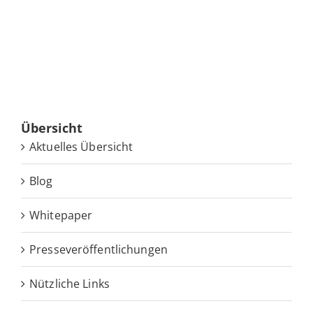
Über­sicht
Ak­tu­el­les Übersicht
Blog
White­pa­per
Pres­se­ver­öf­fent­li­chun­gen
Nütz­li­che Links