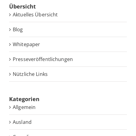
Über­sicht
Ak­tu­el­les Übersicht
Blog
White­pa­per
Pres­se­ver­öf­fent­li­chun­gen
Nütz­li­che Links
Ka­te­go­rien
Allgemein
Ausland