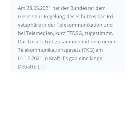
Am 28.05.2021 hat der Bun­des­rat dem
Gesetz zur Re­ge­lung des Schut­zes der Pri­
vat­sphä­re in der Te­le­kom­mu­ni­ka­ti­on und
bei Te­le­me­di­en, kurz TTDSG, zu­ge­stimmt.
Das Gesetz tritt zu­sam­men mit dem neuen
Te­le­kom­mu­ni­ka­ti­ons­ge­setz (TKG) am
01.12.2021 in Kraft. Es gab eine lange
Debatte [...]