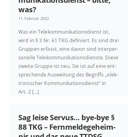
was?
Ak­tu­el­les
11. Februar 2022
Was ein Te­le­kom­mu­ni­ka­ti­ons­dienst ist,
Kontakt
wird in § 3 Nr. 61 TKG de­fi­niert. Es sind drei
Gruppen erfasst, eine davon sind in­ter­per­
so­nel­le Te­le­kom­mu­ni­ka­ti­ons­diens­te. Diese
zweite Gruppe ist neu. Sie ist auf eine ent­
spre­chen­de Aus­wei­tung des Be­griffs „elek­
tro­ni­scher Kom­mu­ni­ka­ti­ons­dienst“ in
Art. 2 [...]
Sag leise Servus… bye-bye §
88 TKG – Fern­mel­de­ge­heim­
nis und das neue TTDSG