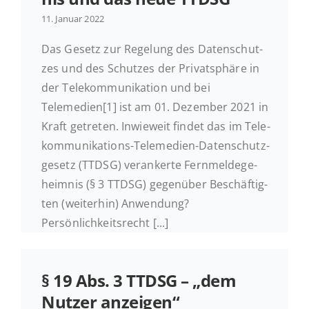
11. Januar 2022
Das Gesetz zur Re­ge­lung des Da­ten­schut­
zes und des Schut­zes der Pri­vat­sphä­re in
der Te­le­kom­mu­ni­ka­ti­on und bei
Telemedien[1] ist am 01. De­zem­ber 2021 in
Kraft ge­tre­ten. In­wie­weit findet das im Te­le­
kom­mu­ni­ka­ti­ons-Te­le­me­di­en-Da­ten­schutz­
ge­setz (TTDSG) ver­an­ker­te Fern­mel­de­ge­
heim­nis (§ 3 TTDSG) ge­gen­über Be­schäf­tig­
ten (wei­ter­hin) An­wen­dung?
Persönlichkeitsrecht [...]
§ 19 Abs. 3 TTDSG – „dem
Nutzer anzeigen“