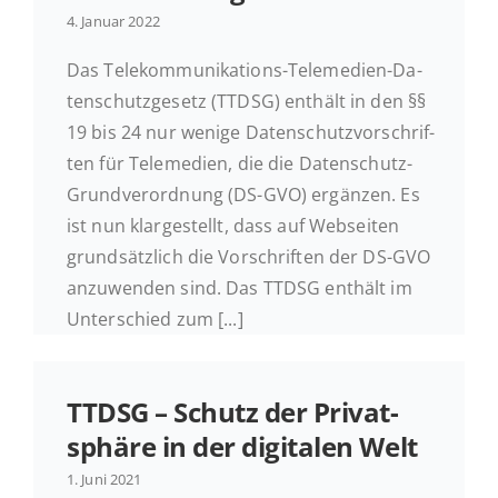
4. Januar 2022
Das Te­le­kom­mu­ni­ka­ti­ons-Te­le­me­di­en-Da­
ten­schutz­ge­setz (TTDSG) enthält in den §§
19 bis 24 nur wenige Da­ten­schutz­vor­schrif­
ten für Te­le­me­di­en, die die Daten­schutz-
Grund­ver­ord­nung (DS-GVO) er­gän­zen. Es
ist nun klar­ge­stellt, dass auf Web­sei­ten
grund­sätz­lich die Vor­schrif­ten der DS-GVO
an­zu­wen­den sind. Das TTDSG enthält im
Un­ter­schied zum [...]
TTDSG – Schutz der Pri­vat­
sphä­re in der di­gi­ta­len Welt
1. Juni 2021