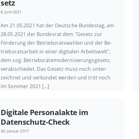
setz
8. Juni 2021
Am 21.05.2021 hat der Deut­sche Bun­des­tag, am
28.05.2021 der Bun­des­rat dem "Gesetz zur
Förderung der Be­triebs­rats­wah­len und der Be­
triebs­rats­ar­beit in einer di­gi­ta­len Ar­beits­welt",
dem sog. Be­triebs­rä­te­mo­der­ni­sie­rungs­ge­setz,
ver­ab­schie­det. Das Gesetz muss noch un­ter­
zeich­net und ver­kün­det werden und tritt noch
im Sommer 2021 [...]
Di­gi­ta­le Per­so­nal­ak­te im
Datenschutz-Check
30. Januar 2017