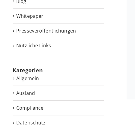
Blog
White­pa­per
Pres­se­ver­öf­fent­li­chun­gen
Nütz­li­che Links
Ka­te­go­rien
Allgemein
Ausland
Compliance
Datenschutz