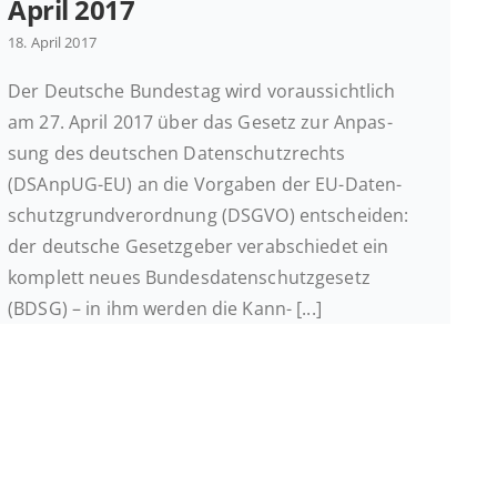
April 2017
18. April 2017
Der Deut­sche Bun­des­tag wird vor­aus­sicht­lich
am 27. April 2017 über das Gesetz zur An­pas­
sung des deut­schen Da­ten­schutz­rechts
(DSAnpUG-EU) an die Vor­ga­ben der EU-Da­ten­
schutz­grund­ver­ord­nung (DSGVO) ent­schei­den:
der deut­sche Ge­setz­ge­ber ver­ab­schie­det ein
kom­plett neues Bun­des­da­ten­schutz­ge­setz
(BDSG) – in ihm werden die Kann- [...]