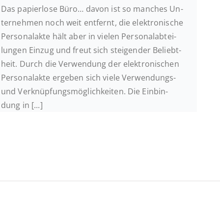
Das pa­pier­lo­se Büro… davon ist so manches Un­
ter­neh­men noch weit ent­fernt, die elek­tro­ni­sche
Per­so­nal­ak­te hält aber in vielen Per­so­nal­ab­tei­
lun­gen Einzug und freut sich stei­gen­der Be­liebt­
heit. Durch die Ver­wen­dung der elek­tro­ni­schen
Per­so­nal­ak­te ergeben sich viele Ver­wen­dungs-
und Ver­knüp­fungs­mög­lich­kei­ten. Die Ein­bin­
dung in [...]