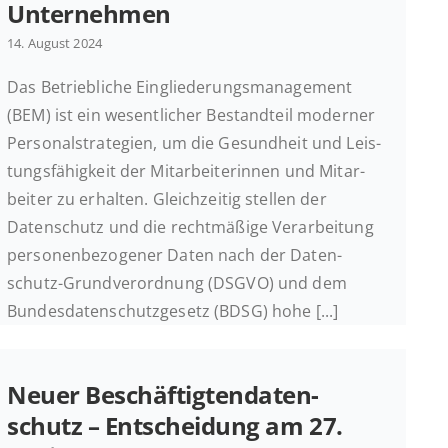
Unternehmen
14. August 2024
Das Be­trieb­li­che Ein­glie­de­rungs­ma­nage­ment
(BEM) ist ein we­sent­li­cher Be­stand­teil mo­der­ner
Per­so­nal­stra­te­gien, um die Ge­sund­heit und Leis­
tungs­fä­hig­keit der Mit­ar­bei­te­rin­nen und Mit­ar­
bei­ter zu er­hal­ten. Gleich­zei­tig stellen der
Daten­schutz und die recht­mä­ßi­ge Ver­ar­bei­tung
per­so­nen­be­zo­ge­ner Daten nach der Daten­
schutz-Grund­ver­ord­nung (DSGVO) und dem
Bun­des­da­ten­schutz­ge­setz (BDSG) hohe [...]
Neuer Be­schäf­tig­ten­da­ten­
schutz – Ent­schei­dung am 27.