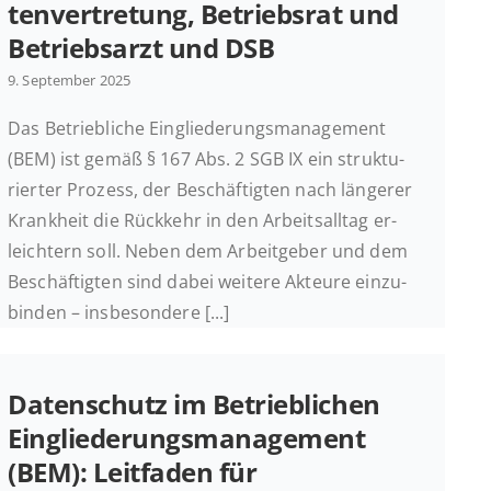
ten­ver­tre­tung, Be­triebs­rat und
Be­triebs­arzt und DSB
9. Sep­tem­ber 2025
Das Be­trieb­li­che Ein­glie­de­rungs­ma­nage­ment
(BEM) ist gemäß § 167 Abs. 2 SGB IX ein struk­tu­
rier­ter Prozess, der Be­schäf­tig­ten nach län­ge­rer
Krank­heit die Rück­kehr in den Ar­beits­all­tag er­
leich­tern soll. Neben dem Ar­beit­ge­ber und dem
Be­schäf­tig­ten sind dabei weitere Akteure ein­zu­
bin­den – insbesondere [...]
Daten­schutz im Be­trieb­li­chen
Ein­glie­de­rungs­ma­nage­ment
(BEM): Leit­fa­den für