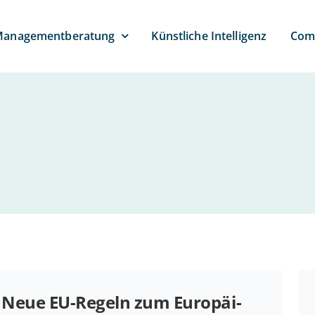
anagement­beratung
Künst­li­che Intelligenz
Com­
Neue EU-Regeln zum Eu­ro­päi­