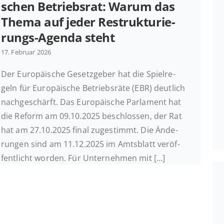
schen Be­triebs­rat: Warum das
Thema auf jeder Re­­struk­­tu­rie­
rungs-Agenda steht
17. Februar 2026
Der Eu­ro­päi­sche Ge­setz­ge­ber hat die Spiel­re­
geln für Eu­ro­päi­sche Be­triebs­rä­te (EBR) deut­lich
nach­ge­schärft. Das Eu­ro­päi­sche Par­la­ment hat
die Reform am 09.10.2025 be­schlos­sen, der Rat
hat am 27.10.2025 final zu­ge­stimmt. Die Än­de­
run­gen sind am 11.12.2025 im Amts­blatt ver­öf­
fent­licht worden. Für Un­ter­neh­men mit [...]