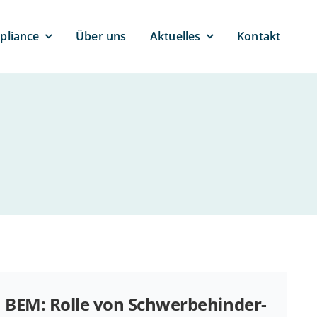
pli­ance
Über uns
Ak­tu­el­les
Kontakt
BEM: Rolle von Schwer­be­hin­der­